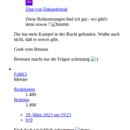
Zitat von Dakardreirad
Diese Reduzierungen find ich gut - wo gibt's
denn sowas ?
Die hat mein Kumpel in der Bucht gefunden. Wußte auch
nicht, daß es sowas gibt.
Gruß vom Iltismax
Bremsen macht nur die Felgen schmutzig
Falli63
Meister
Reaktionen
1.480
Beiträge
1.498
29. März 2023 um 19:23
#19
Sind doch tatsächlich gekommen
.