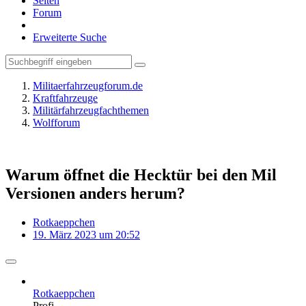
Seiten
Forum
Erweiterte Suche
Militaerfahrzeugforum.de
Kraftfahrzeuge
Militärfahrzeugfachthemen
Wolfforum
Warum öffnet die Hecktür bei den Mil
Versionen anders herum?
Rotkaeppchen
19. März 2023 um 20:52
Rotkaeppchen
Profi