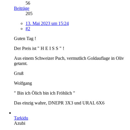
56
Beiträge
205
13. Mai 2023 um 15:24
#2
Guten Tag !
Der Preis ist " H E I S S " !
Aus einem Schweizer Puch, vermutlich Goldauflage in Oliv
getarnt.
Gruß
Wolfgang
" Bin ich Ölich bin ich Fröhlich "
Das einzig wahre, DNEPR 3X3 und URAL 6X6
Tarkidu
Azubi