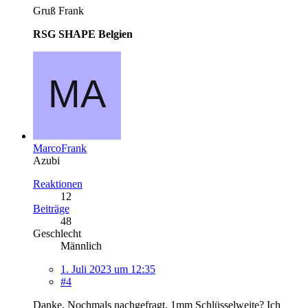
Gruß Frank
RSG SHAPE Belgien
MarcoFrank
Azubi
Reaktionen
12
Beiträge
48
Geschlecht
Männlich
1. Juli 2023 um 12:35
#4
Danke. Nochmals nachgefragt, 1mm Schlüsselweite? Ich