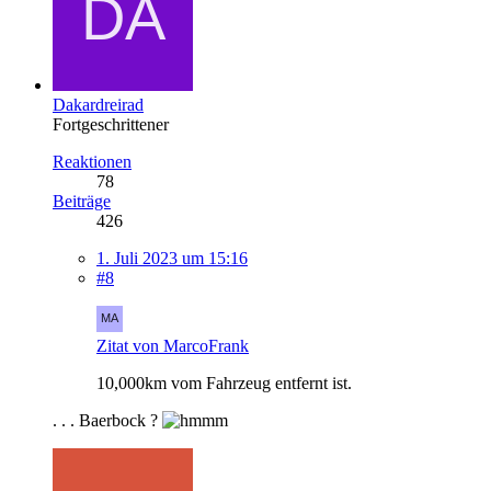
Dakardreirad
Fortgeschrittener
Reaktionen
78
Beiträge
426
1. Juli 2023 um 15:16
#8
Zitat von MarcoFrank
10,000km vom Fahrzeug entfernt ist.
. . . Baerbock ?