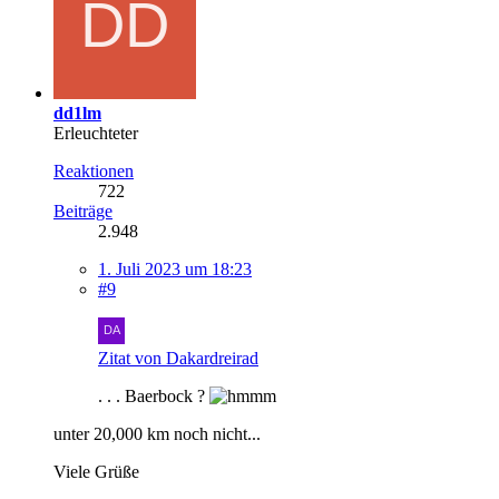
dd1lm
Erleuchteter
Reaktionen
722
Beiträge
2.948
1. Juli 2023 um 18:23
#9
Zitat von Dakardreirad
. . . Baerbock ?
unter 20,000 km noch nicht...
Viele Grüße