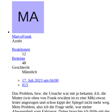
MarcoFrank
Azubi
Reaktionen
12
Beiträge
48
Geschlecht
Männlich
17. Juli 2023 um 04:00
#15
Das Problem, bzw. die Ursache war mir ja bekannt, d.h. die
Mutter (wie oben von Frank erwähnt ist es eine M&) etwas
fester angezogen und schon kippt der Spiegel nicht mehr weg.
Mein Problem, also ich die Frage stelle, war meine
Abwesenheit vom Fahrzeug. Daher brauchte ich Hilfe mit der