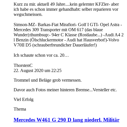
Kurz zu mir. aktuell 49 Jahre....kein gelernter KFZler- aber
ich habe es schon immer gehandhabt: selber reparieren vor
wegschmeissen.
Simson-MZ- Barkas-Fiat Mirafiori- Golf I GTI- Opel Astra -
Mercedes 309 Transporter mit OM 617 (das blaue
Wunder):thumbsup:- 94er C Klasse (Rostlaube...) -Audi A4 2
l Benzin (Ölschluckermotor - Audi hat Hausverbot!)-Volvo
V70II D5 (schrauberfreundicher Dauerläufer!)
Ich schaute schon vor ca. 20…
ThorstenC
22. August 2020 um 22:25
Trommel und Beläge grob vermessen.
Davor auch Fotos meiner hinteren Bremse...Versteller etc.
Viel Erfolg
Thema
Mercedes W461 G 290 D lang niederl. Militär