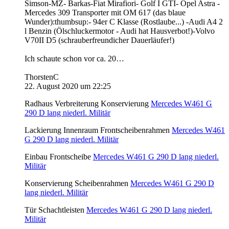
Simson-MZ- Barkas-Fiat Mirafiori- Golf I GTI- Opel Astra -
Mercedes 309 Transporter mit OM 617 (das blaue
Wunder):thumbsup:- 94er C Klasse (Rostlaube...) -Audi A4 2
l Benzin (Ölschluckermotor - Audi hat Hausverbot!)-Volvo
V70II D5 (schrauberfreundicher Dauerläufer!)
Ich schaute schon vor ca. 20…
ThorstenC
22. August 2020 um 22:25
Radhaus Verbreiterung Konservierung
Mercedes W461 G
290 D lang niederl. Militär
Lackierung Innenraum Frontscheibenrahmen
Mercedes W461
G 290 D lang niederl. Militär
Einbau Frontscheibe
Mercedes W461 G 290 D lang niederl.
Militär
Konservierung Scheibenrahmen
Mercedes W461 G 290 D
lang niederl. Militär
Tür Schachtleisten
Mercedes W461 G 290 D lang niederl.
Militär