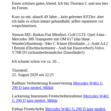
Einen schönen guten Abend. Ich bin Thorsten C und neu hier
im Forum.
Kurz zu mir. aktuell 49 Jahre....kein gelernter KFZler- aber
ich habe es schon immer gehandhabt: selber reparieren vor
wegschmeissen.
Simson-MZ- Barkas-Fiat Mirafiori- Golf I GTI- Opel Astra -
Mercedes 309 Transporter mit OM 617 (das blaue
Wunder):thumbsup:- 94er C Klasse (Rostlaube...) -Audi A4 2
l Benzin (Ölschluckermotor - Audi hat Hausverbot!)-Volvo
V70II D5 (schrauberfreundicher Dauerläufer!)
Ich schaute schon vor ca. 20…
ThorstenC
22. August 2020 um 22:25
Radhaus Verbreiterung Konservierung
Mercedes W461 G
290 D lang niederl. Militär
Lackierung Innenraum Frontscheibenrahmen
Mercedes W461
G 290 D lang niederl. Militär
Einbau Frontscheibe
Mercedes W461 G 290 D lang niederl.