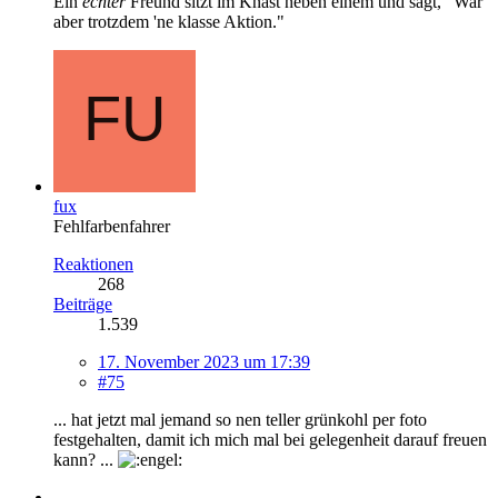
Ein
echter
Freund sitzt im Knast neben einem und sagt, "War
aber trotzdem 'ne klasse Aktion."
fux
Fehlfarbenfahrer
Reaktionen
268
Beiträge
1.539
17. November 2023 um 17:39
#75
... hat jetzt mal jemand so nen teller grünkohl per foto
festgehalten, damit ich mich mal bei gelegenheit darauf freuen
kann? ...