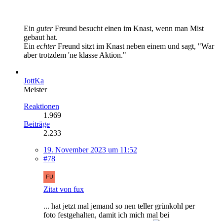
Ein
guter
Freund besucht einen im Knast, wenn man Mist
gebaut hat.
Ein
echter
Freund sitzt im Knast neben einem und sagt, "War
aber trotzdem 'ne klasse Aktion."
JottKa
Meister
Reaktionen
1.969
Beiträge
2.233
19. November 2023 um 11:52
#78
Zitat von fux
... hat jetzt mal jemand so nen teller grünkohl per
foto festgehalten, damit ich mich mal bei