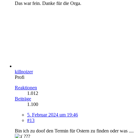
Das war fein. Danke für die Orga.
killnoizer
Profi
Reaktionen
1.012
Beiträge
1.100
5. Februar 2024 um 19:46
#13
Bin ich zu doof den Termin für Ostern zu finden oder was ....
???