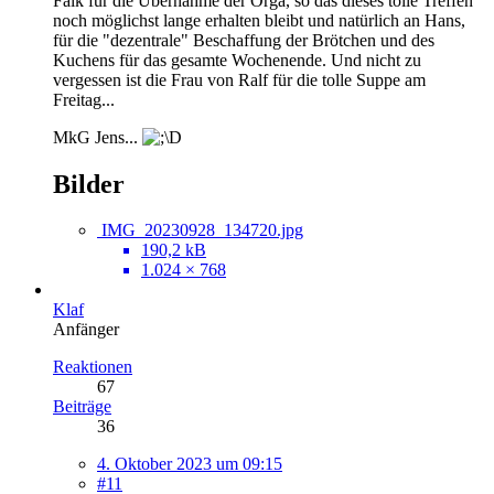
Falk für die Übernahme der Orga, so das dieses tolle Treffen
noch möglichst lange erhalten bleibt und natürlich an Hans,
für die "dezentrale" Beschaffung der Brötchen und des
Kuchens für das gesamte Wochenende. Und nicht zu
vergessen ist die Frau von Ralf für die tolle Suppe am
Freitag...
MkG Jens...
Bilder
IMG_20230928_134720.jpg
190,2 kB
1.024 × 768
Klaf
Anfänger
Reaktionen
67
Beiträge
36
4. Oktober 2023 um 09:15
#11