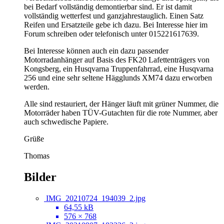
bei Bedarf vollständig demontierbar sind. Er ist damit
vollständig wetterfest und ganzjahrestauglich. Einen Satz
Reifen und Ersatzteile gebe ich dazu. Bei Interesse hier im
Forum schreiben oder telefonisch unter 015221617639.
Bei Interesse können auch ein dazu passender
Motorradanhänger auf Basis des FK20 Lafettenträgers von
Kongsberg, ein Husqvarna Truppenfahrrad, eine Husqvarna
256 und eine sehr seltene Hägglunds XM74 dazu erworben
werden.
Alle sind restauriert, der Hänger läuft mit grüner Nummer, die
Motorräder haben TÜV-Gutachten für die rote Nummer, aber
auch schwedische Papiere.
Grüße
Thomas
Bilder
IMG_20210724_194039_2.jpg
64,55 kB
576 × 768