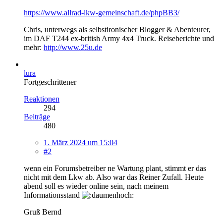
https://www.allrad-lkw-gemeinschaft.de/phpBB3/
Chris, unterwegs als selbstironischer Blogger & Abenteurer,
im DAF T244 ex-british Army 4x4 Truck. Reiseberichte und
mehr:
http://www.25u.de
lura
Fortgeschrittener
Reaktionen
294
Beiträge
480
1. März 2024 um 15:04
#2
wenn ein Forumsbetreiber ne Wartung plant, stimmt er das
nicht mit dem Lkw ab. Also war das Reiner Zufall. Heute
abend soll es wieder online sein, nach meinem
Informationsstand
Gruß Bernd