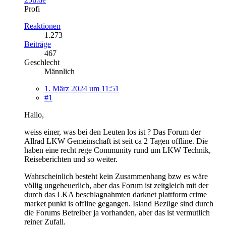
Profi
Reaktionen
1.273
Beiträge
467
Geschlecht
Männlich
1. März 2024 um 11:51
#1
Hallo,
weiss einer, was bei den Leuten los ist ? Das Forum der
Allrad LKW Gemeinschaft ist seit ca 2 Tagen offline. Die
haben eine recht rege Community rund um LKW Technik,
Reiseberichten und so weiter.
Wahrscheinlich besteht kein Zusammenhang bzw es wäre
völlig ungeheuerlich, aber das Forum ist zeitgleich mit der
durch das LKA beschlagnahmten darknet plattform crime
market punkt is offline gegangen. Island Bezüge sind durch
die Forums Betreiber ja vorhanden, aber das ist vermutlich
reiner Zufall.