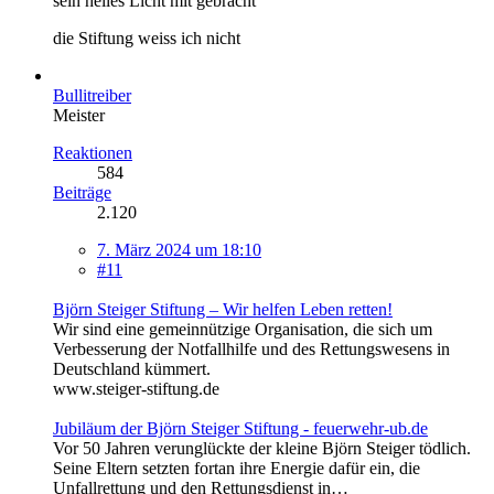
sein helles Licht mit gebracht
die Stiftung weiss ich nicht
Bullitreiber
Meister
Reaktionen
584
Beiträge
2.120
7. März 2024 um 18:10
#11
Björn Steiger Stiftung – Wir helfen Leben retten!
Wir sind eine gemeinnützige Organisation, die sich um
Verbesserung der Notfallhilfe und des Rettungswesens in
Deutschland kümmert.
www.steiger-stiftung.de
Jubiläum der Björn Steiger Stiftung - feuerwehr-ub.de
Vor 50 Jahren verunglückte der kleine Björn Steiger tödlich.
Seine Eltern setzten fortan ihre Energie dafür ein, die
Unfallrettung und den Rettungsdienst in…