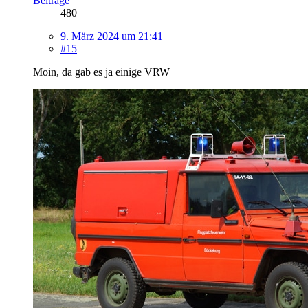
Beiträge
480
9. März 2024 um 21:41
#15
Moin, da gab es ja einige VRW