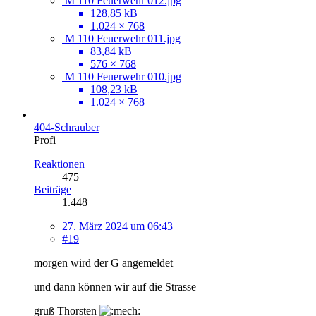
M 110 Feuerwehr 012.jpg
128,85 kB
1.024 × 768
M 110 Feuerwehr 011.jpg
83,84 kB
576 × 768
M 110 Feuerwehr 010.jpg
108,23 kB
1.024 × 768
404-Schrauber
Profi
Reaktionen
475
Beiträge
1.448
27. März 2024 um 06:43
#19
morgen wird der G angemeldet
und dann können wir auf die Strasse
gruß Thorsten