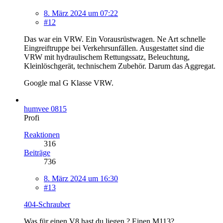
8. März 2024 um 07:22
#12
Das war ein VRW. Ein Vorausrüstwagen. Ne Art schnelle
Eingreiftruppe bei Verkehrsunfällen. Ausgestattet sind die
VRW mit hydraulischem Rettungssatz, Beleuchtung,
Kleinlöschgerät, technischem Zubehör. Darum das Aggregat.
Google mal G Klasse VRW.
humvee 0815
Profi
Reaktionen
316
Beiträge
736
8. März 2024 um 16:30
#13
404-Schrauber
Was für einen V8 hast du liegen ? Einen M113?