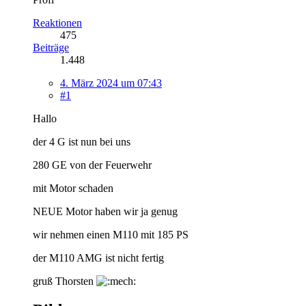
Reaktionen
475
Beiträge
1.448
4. März 2024 um 07:43
#1
Hallo
der 4 G ist nun bei uns
280 GE von der Feuerwehr
mit Motor schaden
NEUE Motor haben wir ja genug
wir nehmen einen M110 mit 185 PS
der M110 AMG ist nicht fertig
gruß Thorsten