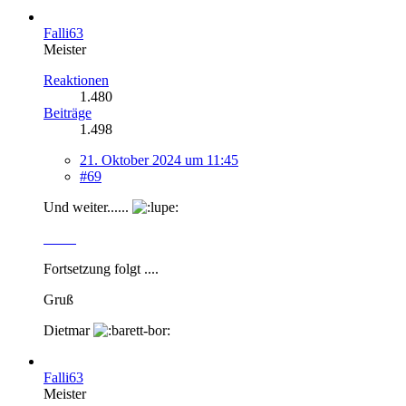
Falli63
Meister
Reaktionen
1.480
Beiträge
1.498
21. Oktober 2024 um 11:45
#69
Und weiter......
Fortsetzung folgt ....
Gruß
Dietmar
Falli63
Meister