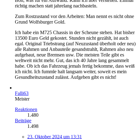
Boh, was für ein Aufwand. Kann ich aber verstehen. Einmal
richtig machen statt jahrelang nachbasteln.
Zum Rostzustand vor den Arbeiten: Man nennt es nicht ohne
Grund Wolfsburger Gold.
Ich habe ein M725 Chassis in der Scheune stehen. Hat bisher
13500 Euro Geld gekostet. Stunden nicht gezählt, ist auch
egal. Original Triebstrang (auf Neuzustand überholt oder neu)
alle Rahmen und Anbauteile gesandstrahlt, Rahmen also neu
aufgebaut, neue Bremsen usw. Die meisten Teile gibt es
weltweit nicht mehr. Gut, das ich 40 Jahre lang gesammelt
habe. Ob ich das Fahrzeug jemals fertig bekomme, dass weiß
ich nicht. Ich fummle halt langsam weiter, soweit es mein
Gesundheitszustand zulässt. Aufgeben gibt es nicht!
Falli63
Meister
Reaktionen
1.480
Beiträge
1.498
23. Oktober 2024 um 13:31