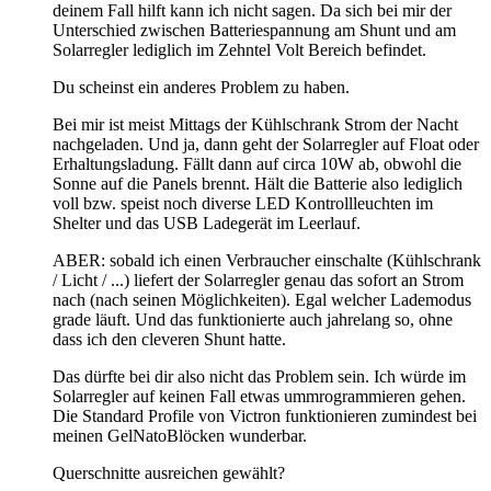
deinem Fall hilft kann ich nicht sagen. Da sich bei mir der
Unterschied zwischen Batteriespannung am Shunt und am
Solarregler lediglich im Zehntel Volt Bereich befindet.
Du scheinst ein anderes Problem zu haben.
Bei mir ist meist Mittags der Kühlschrank Strom der Nacht
nachgeladen. Und ja, dann geht der Solarregler auf Float oder
Erhaltungsladung. Fällt dann auf circa 10W ab, obwohl die
Sonne auf die Panels brennt. Hält die Batterie also lediglich
voll bzw. speist noch diverse LED Kontrollleuchten im
Shelter und das USB Ladegerät im Leerlauf.
ABER: sobald ich einen Verbraucher einschalte (Kühlschrank
/ Licht / ...) liefert der Solarregler genau das sofort an Strom
nach (nach seinen Möglichkeiten). Egal welcher Lademodus
grade läuft. Und das funktionierte auch jahrelang so, ohne
dass ich den cleveren Shunt hatte.
Das dürfte bei dir also nicht das Problem sein. Ich würde im
Solarregler auf keinen Fall etwas ummrogrammieren gehen.
Die Standard Profile von Victron funktionieren zumindest bei
meinen GelNatoBlöcken wunderbar.
Querschnitte ausreichen gewählt?