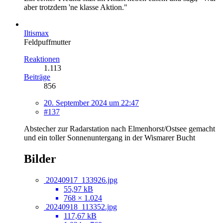
aber trotzdem 'ne klasse Aktion."
Iltismax
Feldpuffmutter
Reaktionen
1.113
Beiträge
856
20. September 2024 um 22:47
#137
Abstecher zur Radarstation nach Elmenhorst/Ostsee gemacht
und ein toller Sonnenuntergang in der Wismarer Bucht
Bilder
20240917_133926.jpg
55,97 kB
768 × 1.024
20240918_113352.jpg
117,67 kB