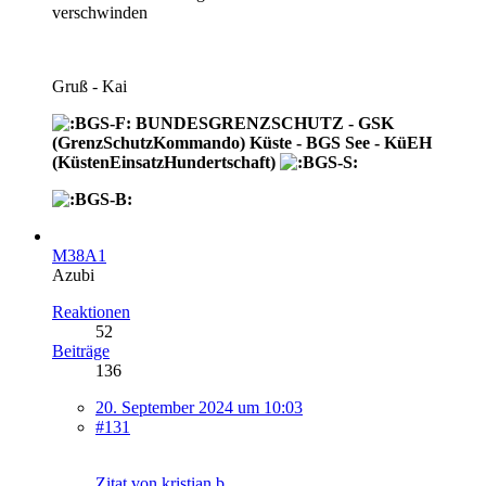
verschwinden
Gruß - Kai
BUNDESGRENZSCHUTZ - GSK
(GrenzSchutzKommando) Küste - BGS See - KüEH
(KüstenEinsatzHundertschaft)
M38A1
Azubi
Reaktionen
52
Beiträge
136
20. September 2024 um 10:03
#131
Zitat von kristian b