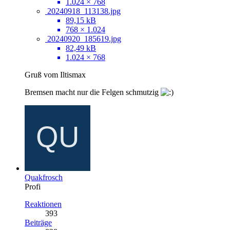
1.024 × 768
20240918_113138.jpg
89,15 kB
768 × 1.024
20240920_185619.jpg
82,49 kB
1.024 × 768
Gruß vom Iltismax
Bremsen macht nur die Felgen schmutzig
Quakfrosch
Profi
Reaktionen
393
Beiträge