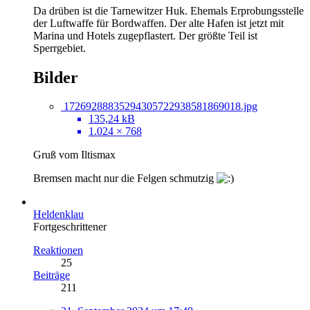
Da drüben ist die Tarnewitzer Huk. Ehemals Erprobungsstelle
der Luftwaffe für Bordwaffen. Der alte Hafen ist jetzt mit
Marina und Hotels zugepflastert. Der größte Teil ist
Sperrgebiet.
Bilder
17269288835294305722938581869018.jpg
135,24 kB
1.024 × 768
Gruß vom Iltismax
Bremsen macht nur die Felgen schmutzig
Heldenklau
Fortgeschrittener
Reaktionen
25
Beiträge
211