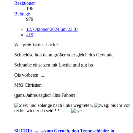
Reaktionen
196
Beiträge
979
12. Oktober 2024 um 23:07
#19
Wia groß ist des Loch ?
Schneidsd hoit dann größer oder gleich des Gewinde
Schraube einsetzen mit Loctite und gut iss
Ois vorbeten .....
MfG Christian
(ganz-Jahres-täglich-Iltis-Fahrer)
und solange nach links wegtreten,
bis Ihr von
rechts wieder da seid !!!!........
SUCHE: .........vom Geruch, den Trennschleifer in