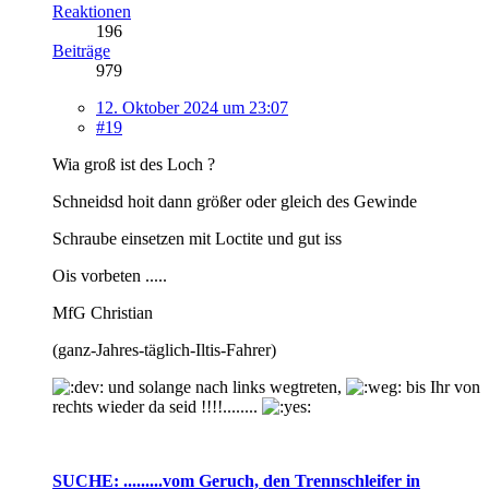
Reaktionen
196
Beiträge
979
12. Oktober 2024 um 23:07
#19
Wia groß ist des Loch ?
Schneidsd hoit dann größer oder gleich des Gewinde
Schraube einsetzen mit Loctite und gut iss
Ois vorbeten .....
MfG Christian
(ganz-Jahres-täglich-Iltis-Fahrer)
und solange nach links wegtreten,
bis Ihr von
rechts wieder da seid !!!!........
SUCHE: .........vom Geruch, den Trennschleifer in