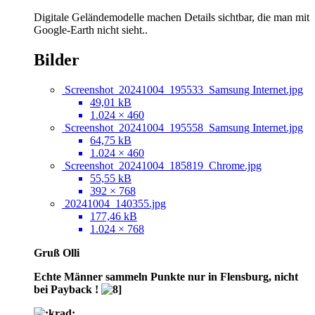
Digitale Geländemodelle machen Details sichtbar, die man mit
Google-Earth nicht sieht..
Bilder
Screenshot_20241004_195533_Samsung Internet.jpg
49,01 kB
1.024 × 460
Screenshot_20241004_195558_Samsung Internet.jpg
64,75 kB
1.024 × 460
Screenshot_20241004_185819_Chrome.jpg
55,55 kB
392 × 768
20241004_140355.jpg
177,46 kB
1.024 × 768
Gruß Olli
Echte Männer sammeln Punkte nur in Flensburg, nicht
bei Payback !