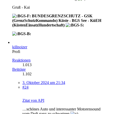
Gruß - Kai
BUNDESGRENZSCHUTZ - GSK
(GrenzSchutzKommando) Küste - BGS See - KüEH
(KüstenEinsatzHundertschaft)
killnoizer
Profi
Reaktionen
1.013
Beiträge
1.102
3. Oktober 2024 um 21:34
#24
Zitat von API
…schönes Auto und interessanter Motorensound
vom Duft ganz zu schweigen