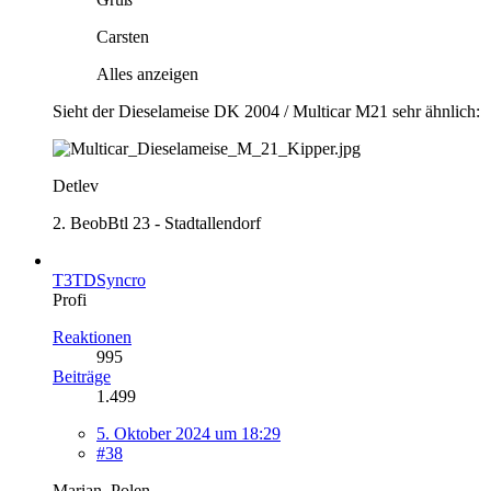
Carsten
Alles anzeigen
Sieht der Dieselameise DK 2004 / Multicar M21 sehr ähnlich:
Detlev
2. BeobBtl 23 - Stadtallendorf
T3TDSyncro
Profi
Reaktionen
995
Beiträge
1.499
5. Oktober 2024 um 18:29
#38
Marian, Polen.