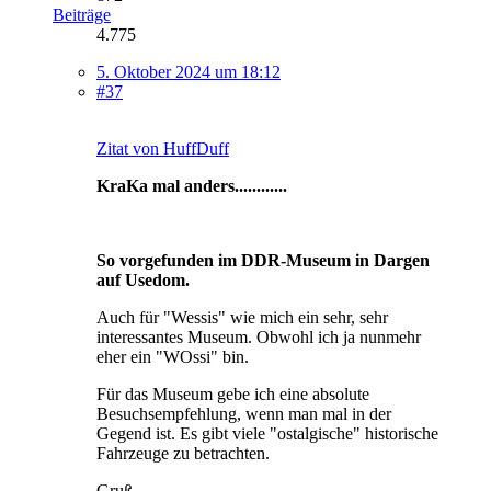
Beiträge
4.775
5. Oktober 2024 um 18:12
#37
Zitat von HuffDuff
KraKa mal anders............
So vorgefunden im DDR-Museum in Dargen
auf Usedom.
Auch für "Wessis" wie mich ein sehr, sehr
interessantes Museum. Obwohl ich ja nunmehr
eher ein "WOssi" bin.
Für das Museum gebe ich eine absolute
Besuchsempfehlung, wenn man mal in der
Gegend ist. Es gibt viele "ostalgische" historische
Fahrzeuge zu betrachten.
Gruß