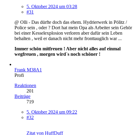
5. Oktober 2024 um 03:28
#31
@ Olli - Das dürfte doch das ehem. Hydrierwerk in Pölitz /
Police sein , oder ? Dort hat mein Opa als Arbeiter sein Gehör
bei einer Kesselexplosion verloren aber dafür sein Leben
behalten , weil er danach nicht mehr fronttauglich war ...
Immer schön mitfreuen ! Aber nicht alles auf einmal
wegfreuen , morgen wird`s noch schöner !
Frank M38A1
Profi
Reaktionen
201
Beiträge
719
5. Oktober 2024 um 09:22
#32
Zitat von HuffDuff