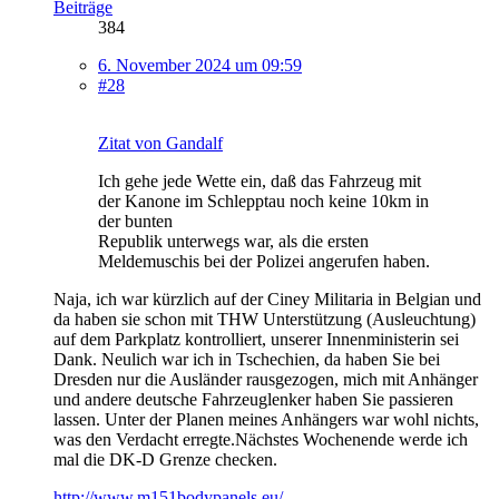
Beiträge
384
6. November 2024 um 09:59
#28
Zitat von Gandalf
Ich gehe jede Wette ein, daß das Fahrzeug mit
der Kanone im Schlepptau noch keine 10km in
der bunten
Republik unterwegs war, als die ersten
Meldemuschis bei der Polizei angerufen haben.
Naja, ich war kürzlich auf der Ciney Militaria in Belgian und
da haben sie schon mit THW Unterstützung (Ausleuchtung)
auf dem Parkplatz kontrolliert, unserer Innenministerin sei
Dank. Neulich war ich in Tschechien, da haben Sie bei
Dresden nur die Ausländer rausgezogen, mich mit Anhänger
und andere deutsche Fahrzeuglenker haben Sie passieren
lassen. Unter der Planen meines Anhängers war wohl nichts,
was den Verdacht erregte.Nächstes Wochenende werde ich
mal die DK-D Grenze checken.
http://www.m151bodypanels.eu/