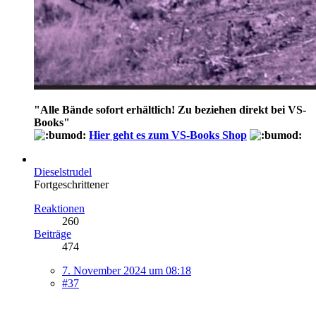
"
Alle Bände sofort erhältlich! Zu beziehen direkt bei VS-
Books
"
Hier geht es zum VS-Books Shop
Dieselstrudel
Fortgeschrittener
Reaktionen
260
Beiträge
474
7. November 2024 um 08:18
#37