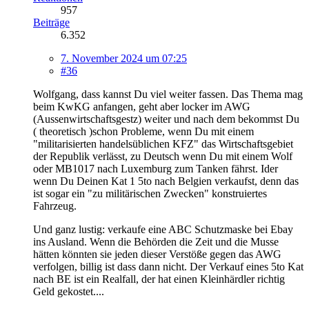
957
Beiträge
6.352
7. November 2024 um 07:25
#36
Wolfgang, dass kannst Du viel weiter fassen. Das Thema mag
beim KwKG anfangen, geht aber locker im AWG
(Aussenwirtschaftsgestz) weiter und nach dem bekommst Du
( theoretisch )schon Probleme, wenn Du mit einem
"militarisierten handelsüblichen KFZ" das Wirtschaftsgebiet
der Republik verlässt, zu Deutsch wenn Du mit einem Wolf
oder MB1017 nach Luxemburg zum Tanken fährst. Ider
wenn Du Deinen Kat 1 5to nach Belgien verkaufst, denn das
ist sogar ein "zu militärischen Zwecken" konstruiertes
Fahrzeug.
Und ganz lustig: verkaufe eine ABC Schutzmaske bei Ebay
ins Ausland. Wenn die Behörden die Zeit und die Musse
hätten könnten sie jeden dieser Verstöße gegen das AWG
verfolgen, billig ist dass dann nicht. Der Verkauf eines 5to Kat
nach BE ist ein Realfall, der hat einen Kleinhärdler richtig
Geld gekostet....