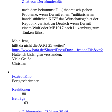
Zitat von Der BundesBär
nach dem bekommst Du ( theoretisch )schon
Probleme, wenn Du mit einem "militarisierten
handelsüblichen KFZ" das Wirtschaftsgebiet der
Republik verlässt, zu Deutsch wenn Du mit
einem Wolf oder MB1017 nach Luxemburg zum
Tanken fährst
Moin Jens,
hilft da nicht die AGG 25 weiter?
https://www.bafa.de/SharedDocs/Dow…icationFile&v=2
Hatte ich bislang so verstanden.
Viele Grüße
Christian
FoxtrottKilo
Fortgeschrittener
Reaktionen
80
Beiträge
163
7. November 2024 um 08:49