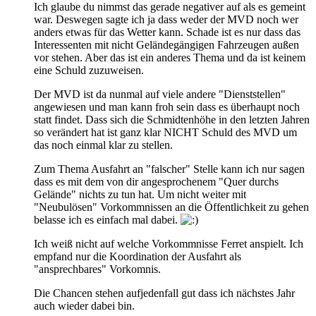
Ich glaube du nimmst das gerade negativer auf als es gemeint
war. Deswegen sagte ich ja dass weder der MVD noch wer
anders etwas für das Wetter kann. Schade ist es nur dass das
Interessenten mit nicht Geländegängigen Fahrzeugen außen
vor stehen. Aber das ist ein anderes Thema und da ist keinem
eine Schuld zuzuweisen.
Der MVD ist da nunmal auf viele andere "Dienststellen"
angewiesen und man kann froh sein dass es überhaupt noch
statt findet. Dass sich die Schmidtenhöhe in den letzten Jahren
so verändert hat ist ganz klar NICHT Schuld des MVD um
das noch einmal klar zu stellen.
Zum Thema Ausfahrt an "falscher" Stelle kann ich nur sagen
dass es mit dem von dir angesprochenem "Quer durchs
Gelände" nichts zu tun hat. Um nicht weiter mit
"Neubulösen" Vorkommnissen an die Öffentlichkeit zu gehen
belasse ich es einfach mal dabei.
Ich weiß nicht auf welche Vorkommnisse Ferret anspielt. Ich
empfand nur die Koordination der Ausfahrt als
"ansprechbares" Vorkomnis.
Die Chancen stehen aufjedenfall gut dass ich nächstes Jahr
auch wieder dabei bin.