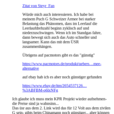
Zitat von Steyr_Fan
Würde mich auch interessieren. Ich habe bei
meinem Puch G Schweizer Armee bei starker
Belastung das Phänomen, dass im Leerlauf die
Leerlaufdrehzahl beginn zyklisch auf und
niederzuschwingen. Wenn ich im Standgas fahre,
dann bewegt sich auch das Auto schneller und
langsamer. Kann das mit dem ÜSR
zusammenhängen.
Übrigens auf pacmotors gibt es das "günstig"
https://www.pacmotors.de/produkt/uebers…mee-
alternative
auf ebay hab ich es aber noch günstiger gefunden
https://www.ebay.de/itm/2654537126…
%3ABFBM-o6lxNFg
Ich glaube ich muss mein KPR Projekt wieder aufnehmen-
die Preise sind ja wahnsinn...
Das üsr aus dem 2. Link wird das für 12 Volt aus dem zivilen
G sein- gibts beim Chinamann noch günstiger... aber können