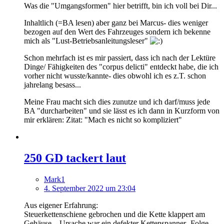
Was die "Umgangsformen" hier betrifft, bin ich voll bei Dir...
Inhaltlich (=BA lesen) aber ganz bei Marcus- dies weniger
bezogen auf den Wert des Fahrzeuges sondern ich bekenne
mich als "Lust-Betriebsanleitungsleser"
Schon mehrfach ist es mir passiert, dass ich nach der Lektüre
Dinge/ Fähigkeiten des "corpus delicti" entdeckt habe, die ich
vorher nicht wusste/kannte- dies obwohl ich es z.T. schon
jahrelang besass...
Meine Frau macht sich dies zunutze und ich darf/muss jede
BA "durcharbeiten" und sie lässt es ich dann in Kurzform von
mir erklären: Zitat: "Mach es nicht so kompliziert"
250 GD tackert laut
Mark1
4. September 2022 um 23:04
Aus eigener Erfahrung:
Steuerkettenschiene gebrochen und die Kette klappert am
Gehäuse... Ursache war ein defekter Kettenspanner- Folge