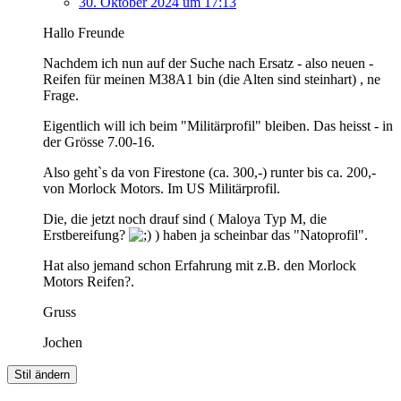
30. Oktober 2024 um 17:13
Hallo Freunde
Nachdem ich nun auf der Suche nach Ersatz - also neuen -
Reifen für meinen M38A1 bin (die Alten sind steinhart) , ne
Frage.
Eigentlich will ich beim "Militärprofil" bleiben. Das heisst - in
der Grösse 7.00-16.
Also geht`s da von Firestone (ca. 300,-) runter bis ca. 200,-
von Morlock Motors. Im US Militärprofil.
Die, die jetzt noch drauf sind ( Maloya Typ M, die
Erstbereifung?
) haben ja scheinbar das "Natoprofil".
Hat also jemand schon Erfahrung mit z.B. den Morlock
Motors Reifen?.
Gruss
Jochen
Stil ändern