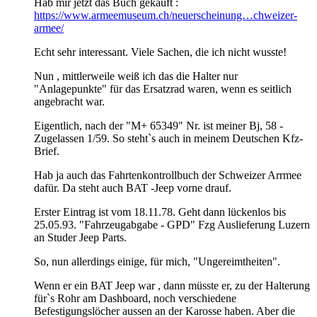
Hab mir jetzt das Buch gekauft :
https://www.armeemuseum.ch/neuerscheinung…chweizer-
armee/
Echt sehr interessant. Viele Sachen, die ich nicht wusste!
Nun , mittlerweile weiß ich das die Halter nur
"Anlagepunkte" für das Ersatzrad waren, wenn es seitlich
angebracht war.
Eigentlich, nach der "M+ 65349" Nr. ist meiner Bj, 58 -
Zugelassen 1/59. So steht`s auch in meinem Deutschen Kfz-
Brief.
Hab ja auch das Fahrtenkontrollbuch der Schweizer Arrmee
dafür. Da steht auch BAT -Jeep vorne drauf.
Erster Eintrag ist vom 18.11.78. Geht dann lückenlos bis
25.05.93. "Fahrzeugabgabe - GPD" Fzg Auslieferung Luzern
an Studer Jeep Parts.
So, nun allerdings einige, für mich, "Ungereimtheiten".
Wenn er ein BAT Jeep war , dann müsste er, zu der Halterung
für`s Rohr am Dashboard, noch verschiedene
Befestigungslöcher aussen an der Karosse haben. Aber die