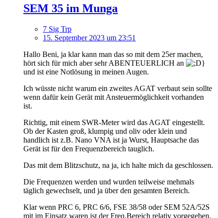
SEM 35 im Munga
7 Sig Trp
15. September 2023 um 23:51
Hallo Beni, ja klar kann man das so mit dem 25er machen,
hört sich für mich aber sehr ABENTEUERLICH an
und ist eine Notlösung in meinen Augen.
Ich wüsste nicht warum ein zweites AGAT verbaut sein sollte
wenn dafür kein Gerät mit Ansteuermöglichkeit vorhanden
ist.
Richtig, mit einem SWR-Meter wird das AGAT eingestellt.
Ob der Kasten groß, klumpig und oliv oder klein und
handlich ist z.B. Nano VNA ist ja Wurst, Hauptsache das
Gerät ist für den Frequenzbereich tauglich.
Das mit dem Blitzschutz, na ja, ich halte mich da geschlossen.
Die Frequenzen werden und wurden teilweise mehmals
täglich gewechselt, und ja über den gesamten Bereich.
Klar wenn PRC 6, PRC 6/6, FSE 38/58 oder SEM 52A/52S
mit im Einsatz waren ist der Freq.Bereich relativ vorgegeben.