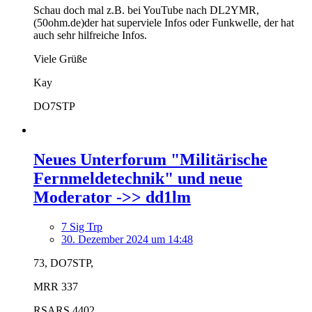
Schau doch mal z.B. bei YouTube nach DL2YMR,
(50ohm.de)der hat superviele Infos oder Funkwelle, der hat
auch sehr hilfreiche Infos.
Viele Grüße
Kay
DO7STP
Neues Unterforum "Militärische
Fernmeldetechnik" und neue
Moderator ->> dd1lm
7 Sig Trp
30. Dezember 2024 um 14:48
73, DO7STP,
MRR 337
RSARS 4402