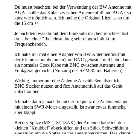
Du musst beachten, bei der Verwendung der BW Antenne mit
AGAT sollte das Kabel zwischen Antennenfuß und AGAT so
kurz wie möglich sein. Ich meine die Original Litze ist so um
die 15 cm +/-.
Je nachdem was du mit dem Funkauto machen möchtest bist
du ja bei einer "fix" einstellung sehr eingeschränkt im
Frequenzbereich.
Ich habe mir mal einen Adapter von BW Antennenfuß (mit
der Klemmschraube unten) auf BNC gebastelt und habe dann
ein normales Coax Kabe mit BNC zwischen Antenne und
Funkgerät gemacht. (Nutzung des SEM 35 mit Batterien)
Wichtig, immer nur eine Antenne Anschließen also nicht
BNC Stecker nutzen und flex Antennenfuß auf das Gerät
aufschrauben.
Ich habe dann je nach benutzter frequenz die Antennenlänge
mit einem SWR-Meter eingestellt. Ist zwar etwas fummelig
aber klappt.
Bei der Spitze (MS 118/118AK) der Antenne habe ich den
kleinen "Knubbel" abgekniffen und ein Stück Schweißdraht
eingeführt um die Spitze zu verlängern/verkürzen. Das klappt