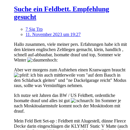
Suche ein Feldbett. Empfehlung
gesucht
7 Sig Trp
11. November 2023 um 19:27
Hallo zusammen, viele meiner pers. Erfahrungen habe ich mit
den kleinen englischen Zeltliegen gemacht, klein, handlich ,
schnell auf-abbaubar, Isomatte drauf und top, Sommer wie
Winter
Aber wer morgens zum Aufstehen einen Kranwagen braucht
ich bin auch mittlerweile vom "auf dem Bauch in
den Schlafsack gleiten" und "ne Dackelgarage reicht" Modus
raus, sollte was Vernünftiges nehmen.
Ich nutze seit Jahren das BW / US Feldbett, ordentliche
Isomatte drauf und alles ist gut
Im Sommer je
nach Moskitoalarmstufe kommt noch der Moskitodom mit
drauf.
Mein Feld Bett Set-up : Feldbett mit Alugestell, dünne Fleece
Decke darin eingeschlagen die KLYMIT Static V Matte (auch