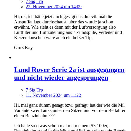
7 Sig Trp
22. November 2024 um 14:09
Hi, ok, ich hätte jetzt auch gesagt das du evtl. mal die
Auspuffanlage durchschaust, aber das wurde ja schon
erwähnt. Wie sieht es denn mit der Luftversorgung also
Luftfilter und Luftzuleitung aus ? Zündspule, Verteiler und
Kerzen tauschen wäre auch ein heißer Tip.
Gruß Kay
Land Rover Serie 2a ist ausgegangen
und nicht wieder angesprungen
7 Sig Trp
11. November 2024 um 11:22
Hi, mal ganz dumm gesagt bzw. gefragt, hat der wie die Mil
Variante zwei Tanks unter den Sitzen und vor dem Beifahrer
einen Benzinhahn ???
Ich hatte so etwas schon mal mit meinem S3 109er,
Benzinhahn stand in der Mitte und ließ nur ein wenig Benzin