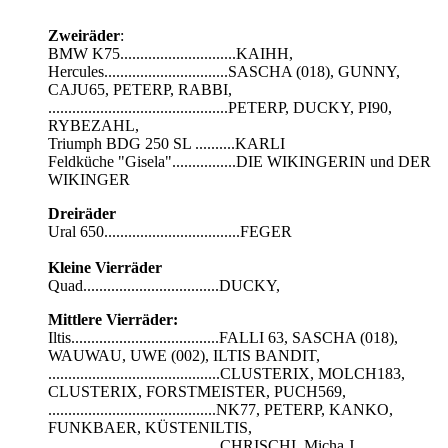
Zweiräder
:
BMW K75.............................KAIHH,
Hercules...............................SASCHA (018), GUNNY,
CAJU65, PETERP, RABBI,
.............................................PETERP, DUCKY, PI90,
RYBEZAHL,
Triumph BDG 250 SL ..........KARLI
Feldküche "Gisela"................DIE WIKINGERIN und DER
WIKINGER
Dreiräder
Ural 650..................................FEGER
Kleine Vierräder
Quad..................................DUCKY,
Mittlere Vierräder:
Iltis.....................................FALLI 63, SASCHA (018),
WAUWAU, UWE (002), ILTIS BANDIT,
...........................................CLUSTERIX, MOLCH183,
CLUSTERIX, FORSTMEISTER, PUCH569,
..........................................NK77, PETERP, KANKO,
FUNKBAER, KÜSTENILTIS,
...........................................CHRISCHI, Micha J.,