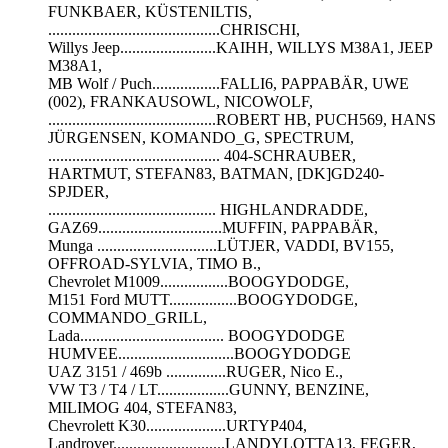
FUNKBAER, KÜSTENILTIS,
...........................................CHRISCHI,
Willys Jeep........................KAIHH, WILLYS M38A1, JEEP
M38A1,
MB Wolf / Puch.................FALLI6, PAPPABÄR, UWE
(002), FRANKAUSOWL, NICOWOLF,
..........................................ROBERT HB, PUCH569, HANS
JÜRGENSEN, KOMANDO_G, SPECTRUM,
........................................... 404-SCHRAUBER,
HARTMUT, STEFAN83, BATMAN, [DK]GD240-
SPJDER,
.......................................... HIGHLANDRADDE,
GAZ69...............................MUFFIN, PAPPABÄR,
Munga ..............................LÜTJER, VADDI, BV155,
OFFROAD-SYLVIA, TIMO B.,
Chevrolet M1009.................BOOGYDODGE,
M151 Ford MUTT.................BOOGYDODGE,
COMMANDO_GRILL,
Lada.................................... BOOGYDODGE
HUMVEE.............................BOOGYDODGE
UAZ 3151 / 469b ...............RUGER, Nico E.,
VW T3 / T4 / LT..................GUNNY, BENZINE,
MILIMOG 404, STEFAN83,
Chevrolett K30....................URTYP404,
Landrover............................LANDYLOTTA13, FEGER,