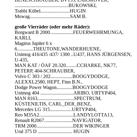
............................................BUKOWSKI,
Trabbi Kübel........................HUGIN
Mowag.................................SAM B.
große Vierräder (oder mehr Räder):
Borgward B 2000...................FEUERWEHRMUNGA,
KARLI,
Magirus Jupiter 6 x
6.............THEUTONE,WANDERHUENE,
Unimog 416/435 /437/ 1300 ..U437, HANS JÜRGENSEN,
U-435,
MAN KAT / ÖAF 20.320.........CCHARKE, NK77,
PETERP, 404-SCHRAUBER,
Volvo C 303 / 202..................BOOGYDODGE,
ALEXXL2580, HEPT, Finn B.N.,
Dodge Power Wagon.............BOOGYDODGE
Unimog 404 ...........................ARIBO, URTYP404,
MAN 8163..............................SPECTRUM,
KÜSTENILTIS, CARL_DER_BENZ,
Mercedes LG 315..................URTYP404,
Reo M35A2............................LANDYLOTTA13,
Renault R2067.......................NAVIGATOR,
TRM 2000..............................DER WIKINGER
Ural 375 D ............................ HUGIN