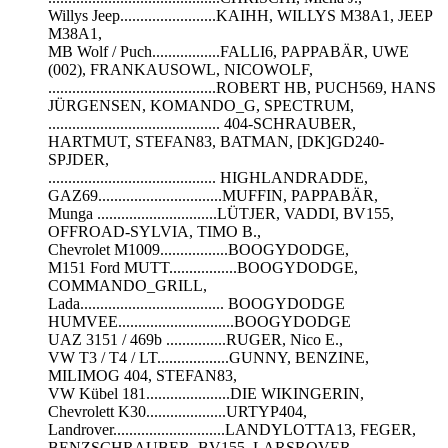
Willys Jeep........................KAIHH, WILLYS M38A1, JEEP
M38A1,
MB Wolf / Puch.................FALLI6, PAPPABÄR, UWE
(002), FRANKAUSOWL, NICOWOLF,
..........................................ROBERT HB, PUCH569, HANS
JÜRGENSEN, KOMANDO_G, SPECTRUM,
........................................... 404-SCHRAUBER,
HARTMUT, STEFAN83, BATMAN, [DK]GD240-
SPJDER,
.......................................... HIGHLANDRADDE,
GAZ69...............................MUFFIN, PAPPABÄR,
Munga ..............................LÜTJER, VADDI, BV155,
OFFROAD-SYLVIA, TIMO B.,
Chevrolet M1009.................BOOGYDODGE,
M151 Ford MUTT.................BOOGYDODGE,
COMMANDO_GRILL,
Lada.................................... BOOGYDODGE
HUMVEE.............................BOOGYDODGE
UAZ 3151 / 469b ...............RUGER, Nico E.,
VW T3 / T4 / LT..................GUNNY, BENZINE,
MILIMOG 404, STEFAN83,
VW Kübel 181.....................DIE WIKINGERIN,
Chevrolett K30....................URTYP404,
Landrover............................LANDYLOTTA13, FEGER,
BENZSCHRAUBER, BV155, LARSROVER,