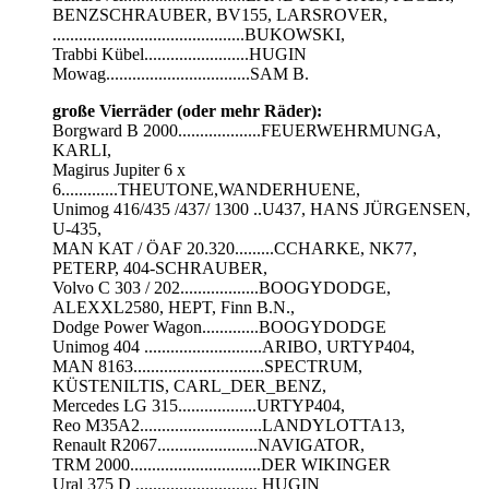
BENZSCHRAUBER, BV155, LARSROVER,
............................................BUKOWSKI,
Trabbi Kübel........................HUGIN
Mowag.................................SAM B.
große Vierräder (oder mehr Räder):
Borgward B 2000...................FEUERWEHRMUNGA,
KARLI,
Magirus Jupiter 6 x
6.............THEUTONE,WANDERHUENE,
Unimog 416/435 /437/ 1300 ..U437, HANS JÜRGENSEN,
U-435,
MAN KAT / ÖAF 20.320.........CCHARKE, NK77,
PETERP, 404-SCHRAUBER,
Volvo C 303 / 202..................BOOGYDODGE,
ALEXXL2580, HEPT, Finn B.N.,
Dodge Power Wagon.............BOOGYDODGE
Unimog 404 ...........................ARIBO, URTYP404,
MAN 8163..............................SPECTRUM,
KÜSTENILTIS, CARL_DER_BENZ,
Mercedes LG 315..................URTYP404,
Reo M35A2............................LANDYLOTTA13,
Renault R2067.......................NAVIGATOR,
TRM 2000..............................DER WIKINGER
Ural 375 D ............................ HUGIN