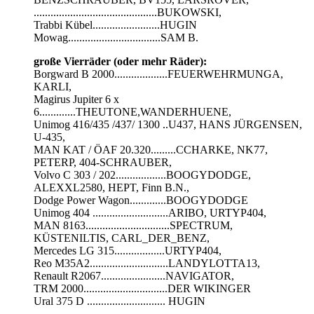
............................................BUKOWSKI,
Trabbi Kübel........................HUGIN
Mowag.................................SAM B.
große Vierräder (oder mehr Räder):
Borgward B 2000...................FEUERWEHRMUNGA,
KARLI,
Magirus Jupiter 6 x
6.............THEUTONE,WANDERHUENE,
Unimog 416/435 /437/ 1300 ..U437, HANS JÜRGENSEN,
U-435,
MAN KAT / ÖAF 20.320.........CCHARKE, NK77,
PETERP, 404-SCHRAUBER,
Volvo C 303 / 202..................BOOGYDODGE,
ALEXXL2580, HEPT, Finn B.N.,
Dodge Power Wagon.............BOOGYDODGE
Unimog 404 ...........................ARIBO, URTYP404,
MAN 8163..............................SPECTRUM,
KÜSTENILTIS, CARL_DER_BENZ,
Mercedes LG 315..................URTYP404,
Reo M35A2............................LANDYLOTTA13,
Renault R2067.......................NAVIGATOR,
TRM 2000..............................DER WIKINGER
Ural 375 D ............................ HUGIN