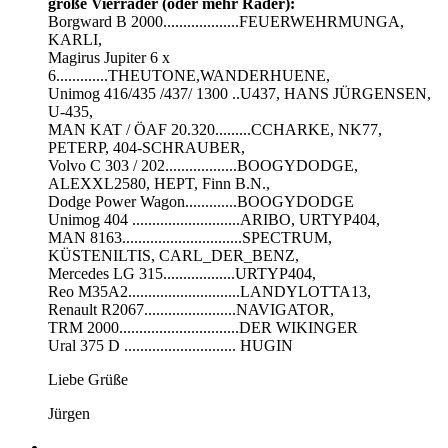
große Vierräder (oder mehr Räder):
Borgward B 2000...................FEUERWEHRMUNGA,
KARLI,
Magirus Jupiter 6 x
6.............THEUTONE,WANDERHUENE,
Unimog 416/435 /437/ 1300 ..U437, HANS JÜRGENSEN,
U-435,
MAN KAT / ÖAF 20.320.........CCHARKE, NK77,
PETERP, 404-SCHRAUBER,
Volvo C 303 / 202..................BOOGYDODGE,
ALEXXL2580, HEPT, Finn B.N.,
Dodge Power Wagon.............BOOGYDODGE
Unimog 404 ...........................ARIBO, URTYP404,
MAN 8163..............................SPECTRUM,
KÜSTENILTIS, CARL_DER_BENZ,
Mercedes LG 315..................URTYP404,
Reo M35A2............................LANDYLOTTA13,
Renault R2067.......................NAVIGATOR,
TRM 2000..............................DER WIKINGER
Ural 375 D ............................ HUGIN
Liebe Grüße
Jürgen