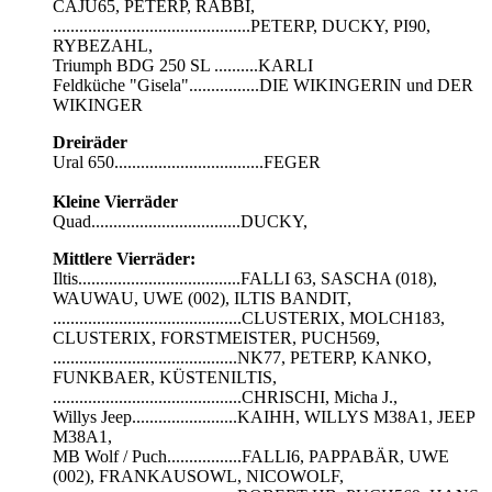
CAJU65, PETERP, RABBI,
.............................................PETERP, DUCKY, PI90,
RYBEZAHL,
Triumph BDG 250 SL ..........KARLI
Feldküche "Gisela"................DIE WIKINGERIN und DER
WIKINGER
Dreiräder
Ural 650..................................FEGER
Kleine Vierräder
Quad..................................DUCKY,
Mittlere Vierräder:
Iltis.....................................FALLI 63, SASCHA (018),
WAUWAU, UWE (002), ILTIS BANDIT,
...........................................CLUSTERIX, MOLCH183,
CLUSTERIX, FORSTMEISTER, PUCH569,
..........................................NK77, PETERP, KANKO,
FUNKBAER, KÜSTENILTIS,
...........................................CHRISCHI, Micha J.,
Willys Jeep........................KAIHH, WILLYS M38A1, JEEP
M38A1,
MB Wolf / Puch.................FALLI6, PAPPABÄR, UWE
(002), FRANKAUSOWL, NICOWOLF,