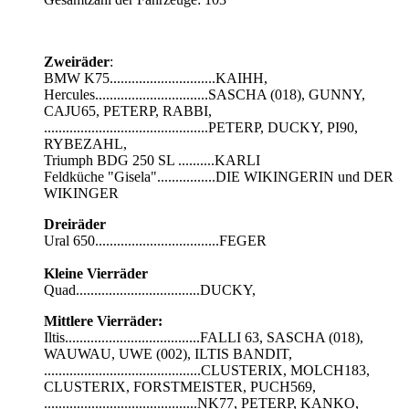
Zweiräder
:
BMW K75.............................KAIHH,
Hercules...............................SASCHA (018), GUNNY,
CAJU65, PETERP, RABBI,
.............................................PETERP, DUCKY, PI90,
RYBEZAHL,
Triumph BDG 250 SL ..........KARLI
Feldküche "Gisela"................DIE WIKINGERIN und DER
WIKINGER
Dreiräder
Ural 650..................................FEGER
Kleine Vierräder
Quad..................................DUCKY,
Mittlere Vierräder:
Iltis.....................................FALLI 63, SASCHA (018),
WAUWAU, UWE (002), ILTIS BANDIT,
...........................................CLUSTERIX, MOLCH183,
CLUSTERIX, FORSTMEISTER, PUCH569,
..........................................NK77, PETERP, KANKO,