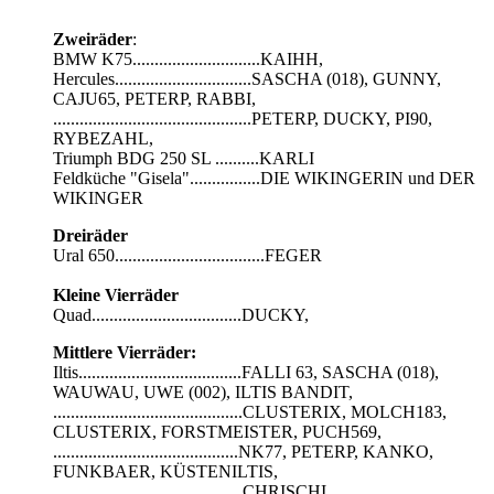
Zweiräder
:
BMW K75.............................KAIHH,
Hercules...............................SASCHA (018), GUNNY,
CAJU65, PETERP, RABBI,
.............................................PETERP, DUCKY, PI90,
RYBEZAHL,
Triumph BDG 250 SL ..........KARLI
Feldküche "Gisela"................DIE WIKINGERIN und DER
WIKINGER
Dreiräder
Ural 650..................................FEGER
Kleine Vierräder
Quad..................................DUCKY,
Mittlere Vierräder:
Iltis.....................................FALLI 63, SASCHA (018),
WAUWAU, UWE (002), ILTIS BANDIT,
...........................................CLUSTERIX, MOLCH183,
CLUSTERIX, FORSTMEISTER, PUCH569,
..........................................NK77, PETERP, KANKO,
FUNKBAER, KÜSTENILTIS,
...........................................CHRISCHI,