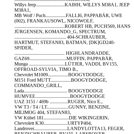
Willys Jeep........................KAIHH, WILLYS M38A1, JEEP
M38A1,
MB Wolf / Puch.................FALLI6, PAPPABÄR, UWE
(002), FRANKAUSOWL, NICOWOLF,
..........................................ROBERT HB, PUCH569, HANS
JÜRGENSEN, KOMANDO_G, SPECTRUM,
........................................... 404-SCHRAUBER,
HARTMUT, STEFAN83, BATMAN, [DK]GD240-
SPJDER,
.......................................... HIGHLANDRADDE,
GAZ69...............................MUFFIN, PAPPABÄR,
Munga ..............................LÜTJER, VADDI, BV155,
OFFROAD-SYLVIA, TIMO B.,
Chevrolet M1009.................BOOGYDODGE,
M151 Ford MUTT.................BOOGYDODGE,
COMMANDO_GRILL,
Lada.................................... BOOGYDODGE
HUMVEE.............................BOOGYDODGE
UAZ 3151 / 469b ...............RUGER, Nico E.,
VW T3 / T4 / LT..................GUNNY, BENZINE,
MILIMOG 404, STEFAN83,
VW Kübel 181.....................DIE WIKINGERIN,
Chevrolett K30....................URTYP404,
Landrover............................LANDYLOTTA13, FEGER,
BENZSCHRAUBER, BV155, LARSROVER,