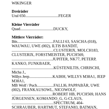
WIKINGER
Dreiräder
Ural 650..................................FEGER
Kleine Vierräder
Quad..................................DUCKY,
Mittlere Vierräder:
Iltis.....................................FALLI 63, SASCHA (018),
WAUWAU, UWE (002), ILTIS BANDIT,
...........................................CLUSTERIX, MOLCH183,
CLUSTERIX, FORSTMEISTER, PUCH569,
..........................................JUPITER, NK77, PETERP,
KANKO, FUNKBAER,
...........................................KÜSTENILTIS, CHRISCHI,
Micha J.,
Willys Jeep........................KAIHH, WILLYS M38A1, JEEP
M38A1,
MB Wolf / Puch.................FALLI6, PAPPABÄR, UWE
(002), FRANKAUSOWL, NICOWOLF,
..........................................ROBERT HB, PUCH569, HANS
JÜRGENSEN, KOMANDO_G, G-CLAUS,
...........................................SPECTRUM, 404-
SCHRAUBER, HARTMUT, STEFAN83, BATMAN,