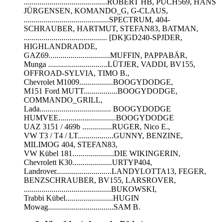
..........................................ROBERT HB, PUCH569, HANS
JÜRGENSEN, KOMANDO_G, G-CLAUS,
...........................................SPECTRUM, 404-
SCHRAUBER, HARTMUT, STEFAN83, BATMAN,
.......................................... [DK]GD240-SPJDER,
HIGHLANDRADDE,
GAZ69...............................MUFFIN, PAPPABÄR,
Munga ..............................LÜTJER, VADDI, BV155,
OFFROAD-SYLVIA, TIMO B.,
Chevrolet M1009.................BOOGYDODGE,
M151 Ford MUTT.................BOOGYDODGE,
COMMANDO_GRILL,
Lada.................................... BOOGYDODGE
HUMVEE.............................BOOGYDODGE
UAZ 3151 / 469b ...............RUGER, Nico E.,
VW T3 / T4 / LT..................GUNNY, BENZINE,
MILIMOG 404, STEFAN83,
VW Kübel 181.....................DIE WIKINGERIN,
Chevrolett K30....................URTYP404,
Landrover............................LANDYLOTTA13, FEGER,
BENZSCHRAUBER, BV155, LARSROVER,
............................................BUKOWSKI,
Trabbi Kübel........................HUGIN
Mowag.................................SAM B.