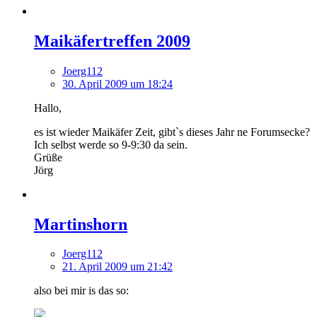
Maikäfertreffen 2009
Joerg112
30. April 2009 um 18:24
Hallo,
es ist wieder Maikäfer Zeit, gibt`s dieses Jahr ne Forumsecke?
Ich selbst werde so 9-9:30 da sein.
Grüße
Jörg
Martinshorn
Joerg112
21. April 2009 um 21:42
also bei mir is das so: