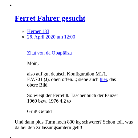
Ferret Fahrer gesucht
Herner 183
26. April 2020 um 12:00
Zitat von da Obapfälza
Moin,
also auf gut deutsch Konfiguration M1/1,
F.V.701 (J), oben offen...; siehe auch
hier
, das
obere Bild
So wiegt der Ferret lt. Taschenbuch der Panzer
1969 bzw. 1976 4,2 to
Gruß Gerald
Und dann plus Turm noch 800 kg schwerer? Schon toll, was
da bei den Zulassungsämtern geht!