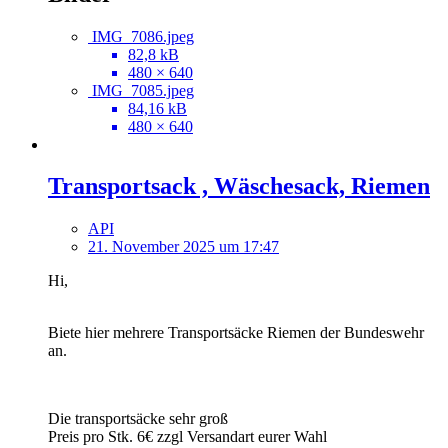
IMG_7086.jpeg
82,8 kB
480 × 640
IMG_7085.jpeg
84,16 kB
480 × 640
Transportsack , Wäschesack, Riemen
API
21. November 2025 um 17:47
Hi,
Biete hier mehrere Transportsäcke Riemen der Bundeswehr
an.
Die transportsäcke sehr groß
Preis pro Stk. 6€ zzgl Versandart eurer Wahl