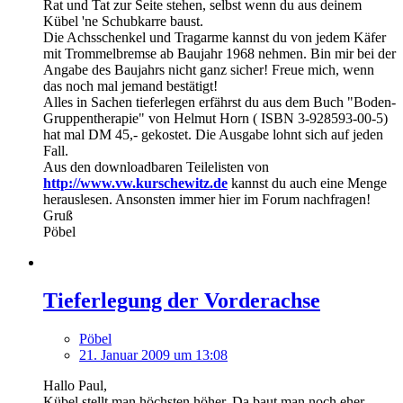
Rat und Tat zur Seite stehen, selbst wenn du aus deinem
Kübel 'ne Schubkarre baust.
Die Achsschenkel und Tragarme kannst du von jedem Käfer
mit Trommelbremse ab Baujahr 1968 nehmen. Bin mir bei der
Angabe des Baujahrs nicht ganz sicher! Freue mich, wenn
das noch mal jemand bestätigt!
Alles in Sachen tieferlegen erfährst du aus dem Buch "Boden-
Gruppentherapie" von Helmut Horn ( ISBN 3-928593-00-5)
hat mal DM 45,- gekostet. Die Ausgabe lohnt sich auf jeden
Fall.
Aus den downloadbaren Teilelisten von
http://www.vw.kurschewitz.de
kannst du auch eine Menge
herauslesen. Ansonsten immer hier im Forum nachfragen!
Gruß
Pöbel
Tieferlegung der Vorderachse
Pöbel
21. Januar 2009 um 13:08
Hallo Paul,
Kübel stellt man höchsten höher. Da baut man noch eher