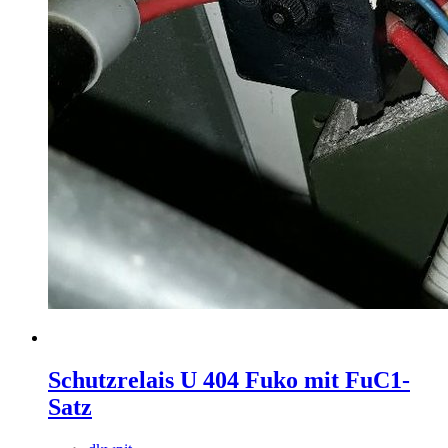
Schutzrelais U 404 Fuko mit FuC1-
Satz