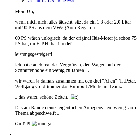
29. Juni 2026 um 09:54
Moin Uli,
wenn mich nicht alles täuscht, sitzt da ein 1,8 oder 2,0 Liter
mit 90 PS aus dem VW/QAudi Regal drin.
60 PS wären unlogisch, da der original Iltis-Motor ja schon 75
PS hat; un H.P.H. hat ihn def.
leistungsgesteigert!
Ich hatte auch mal das Vergnügen, den Wagen auf der
Schmittenhöhe ein wenig zu fahren ...
wir waren ja damals zusammen mit den drei "Alten" (H.Peter,
Wolfgang Gerd )immer das Ruhrpott-/Mülheim-Team...
...das waren schöne Zeiten...
Das am Rande deines eigentlichen Anliegens...ein wenig vom
Thema abgeschweift...
Gruß Pit