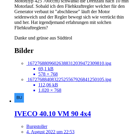
Motor(typ 425 700ccm) schwankt die Drehzahl nach 10 min
Motorlauf. Sobald ich den Fliehkraftregler welcher für den
Generator verbaut ist "abschliesse" läuft der Motor
seidenweich und der Regler bewegt sich wie verrückt thin
und her. Hat irgendjemand erfahrungen mit solchen
Fliehkraftreglern?
Danke und grüsse aus Südtirol
Bilder
16727688096026388312039472309810.jpg
69,1 kB
578 × 768
16727688408322525567926841250105.jpg
112,06 kB
1.020 × 768
IVECO 40.10 VM 90 4x4
Burgstoller
4. August 2022 um 22:53