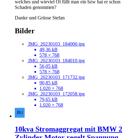
welches und wieviel Öl füllt man ein bzw hat er schon
Schaden genommen?
Danke und Grüsse Stefan
Bilder
IMG_20230103_184000.jpg
49,36 kB
578 × 768
IMG_20230103_184010.jpg
56,05 kB
578 × 768
IMG_20230103_171732.jpg
90,85 kB
1.020 × 768
IMG_20230103_172058.jpg
79,65 kB
1.020 × 768
10kva Stromaggregat mit BMW 2
Zylinder Motor regelt Spannung