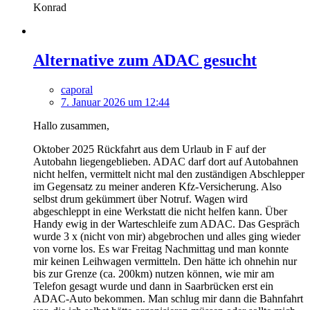
Konrad
Alternative zum ADAC gesucht
caporal
7. Januar 2026 um 12:44
Hallo zusammen,
Oktober 2025 Rückfahrt aus dem Urlaub in F auf der
Autobahn liegengeblieben. ADAC darf dort auf Autobahnen
nicht helfen, vermittelt nicht mal den zuständigen Abschlepper
im Gegensatz zu meiner anderen Kfz-Versicherung. Also
selbst drum gekümmert über Notruf. Wagen wird
abgeschleppt in eine Werkstatt die nicht helfen kann. Über
Handy ewig in der Warteschleife zum ADAC. Das Gespräch
wurde 3 x (nicht von mir) abgebrochen und alles ging wieder
von vorne los. Es war Freitag Nachmittag und man konnte
mir keinen Leihwagen vermitteln. Den hätte ich ohnehin nur
bis zur Grenze (ca. 200km) nutzen können, wie mir am
Telefon gesagt wurde und dann in Saarbrücken erst ein
ADAC-Auto bekommen. Man schlug mir dann die Bahnfahrt