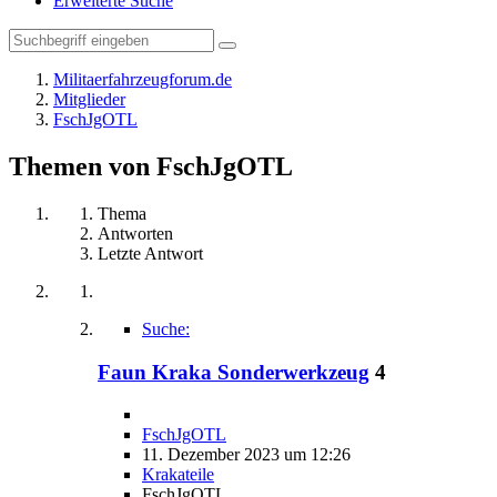
Erweiterte Suche
Militaerfahrzeugforum.de
Mitglieder
FschJgOTL
Themen von FschJgOTL
Thema
Antworten
Letzte Antwort
Suche:
Faun Kraka Sonderwerkzeug
4
FschJgOTL
11. Dezember 2023 um 12:26
Krakateile
FschJgOTL