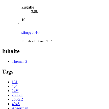
Zugriffe
3,8k
10
stimpy2010
11. Juli 2013 um 19:37
Inhalte
Themen
2
Tags
181
404
24V
230GE
250GD
404S
Abzeichen