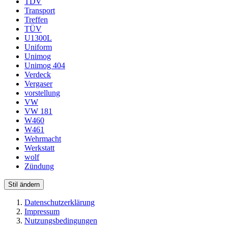
TDV
Transport
Treffen
TÜV
U1300L
Uniform
Unimog
Unimog 404
Verdeck
Vergaser
vorstellung
VW
VW 181
W460
W461
Wehrmacht
Werkstatt
wolf
Zündung
Stil ändern
Datenschutzerklärung
Impressum
Nutzungsbedingungen