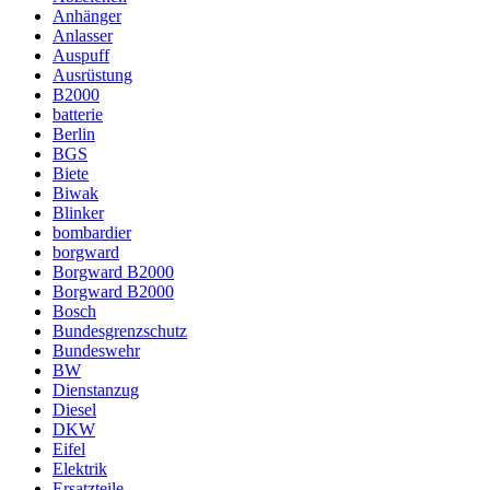
Anhänger
Anlasser
Auspuff
Ausrüstung
B2000
batterie
Berlin
BGS
Biete
Biwak
Blinker
bombardier
borgward
Borgward B2000
Borgward B2000
Bosch
Bundesgrenzschutz
Bundeswehr
BW
Dienstanzug
Diesel
DKW
Eifel
Elektrik
Ersatzteile