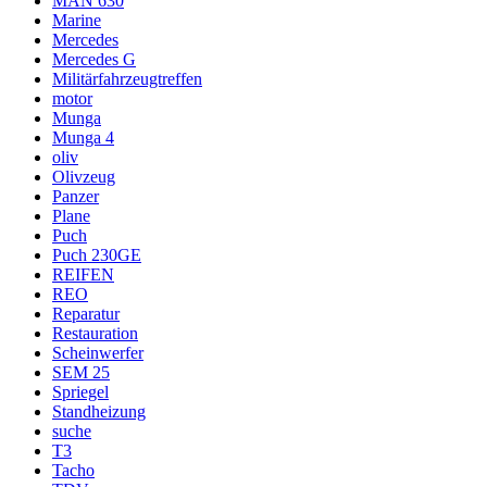
MAN 630
Marine
Mercedes
Mercedes G
Militärfahrzeugtreffen
motor
Munga
Munga 4
oliv
Olivzeug
Panzer
Plane
Puch
Puch 230GE
REIFEN
REO
Reparatur
Restauration
Scheinwerfer
SEM 25
Spriegel
Standheizung
suche
T3
Tacho