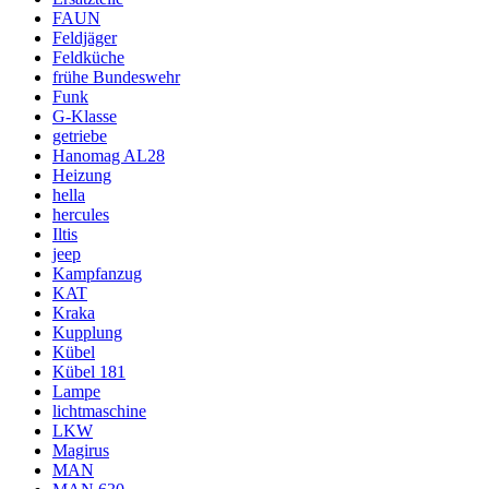
FAUN
Feldjäger
Feldküche
frühe Bundeswehr
Funk
G-Klasse
getriebe
Hanomag AL28
Heizung
hella
hercules
Iltis
jeep
Kampfanzug
KAT
Kraka
Kupplung
Kübel
Kübel 181
Lampe
lichtmaschine
LKW
Magirus
MAN