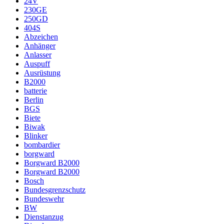
24V
230GE
250GD
404S
Abzeichen
Anhänger
Anlasser
Auspuff
Ausrüstung
B2000
batterie
Berlin
BGS
Biete
Biwak
Blinker
bombardier
borgward
Borgward B2000
Borgward B2000
Bosch
Bundesgrenzschutz
Bundeswehr
BW
Dienstanzug