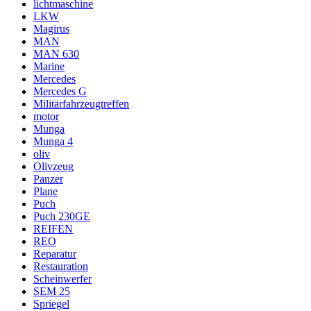
lichtmaschine
LKW
Magirus
MAN
MAN 630
Marine
Mercedes
Mercedes G
Militärfahrzeugtreffen
motor
Munga
Munga 4
oliv
Olivzeug
Panzer
Plane
Puch
Puch 230GE
REIFEN
REO
Reparatur
Restauration
Scheinwerfer
SEM 25
Spriegel