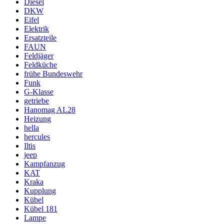
Diesel
DKW
Eifel
Elektrik
Ersatzteile
FAUN
Feldjäger
Feldküche
frühe Bundeswehr
Funk
G-Klasse
getriebe
Hanomag AL28
Heizung
hella
hercules
Iltis
jeep
Kampfanzug
KAT
Kraka
Kupplung
Kübel
Kübel 181
Lampe