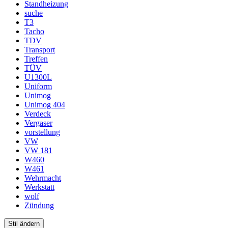
Standheizung
suche
T3
Tacho
TDV
Transport
Treffen
TÜV
U1300L
Uniform
Unimog
Unimog 404
Verdeck
Vergaser
vorstellung
VW
VW 181
W460
W461
Wehrmacht
Werkstatt
wolf
Zündung
Stil ändern