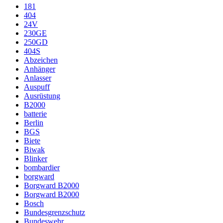
181
404
24V
230GE
250GD
404S
Abzeichen
Anhänger
Anlasser
Auspuff
Ausrüstung
B2000
batterie
Berlin
BGS
Biete
Biwak
Blinker
bombardier
borgward
Borgward B2000
Borgward B2000
Bosch
Bundesgrenzschutz
Bundeswehr