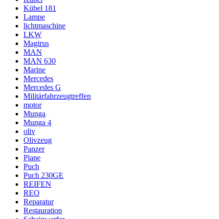
Kübel 181
Lampe
lichtmaschine
LKW
Magirus
MAN
MAN 630
Marine
Mercedes
Mercedes G
Militärfahrzeugtreffen
motor
Munga
Munga 4
oliv
Olivzeug
Panzer
Plane
Puch
Puch 230GE
REIFEN
REO
Reparatur
Restauration