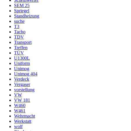
Scheinwerfer
SEM 25
Spriegel
Standheizung
suche
T3
Tacho
TDV
Transport
Treffen
TÜV
U1300L
Uniform
Unimog
Unimog 404
Verdeck
Vergaser
vorstellung
VW
VW 181
W460
W461
Wehrmacht
Werkstatt
wolf