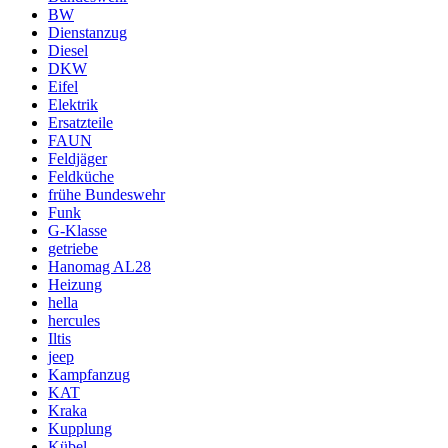
BW
Dienstanzug
Diesel
DKW
Eifel
Elektrik
Ersatzteile
FAUN
Feldjäger
Feldküche
frühe Bundeswehr
Funk
G-Klasse
getriebe
Hanomag AL28
Heizung
hella
hercules
Iltis
jeep
Kampfanzug
KAT
Kraka
Kupplung
Kübel