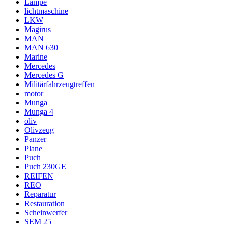
Lampe
lichtmaschine
LKW
Magirus
MAN
MAN 630
Marine
Mercedes
Mercedes G
Militärfahrzeugtreffen
motor
Munga
Munga 4
oliv
Olivzeug
Panzer
Plane
Puch
Puch 230GE
REIFEN
REO
Reparatur
Restauration
Scheinwerfer
SEM 25