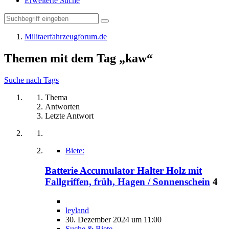
Erweiterte Suche
Militaerfahrzeugforum.de
Themen mit dem Tag „kaw“
Suche nach Tags
Thema
Antworten
Letzte Antwort
Biete:
Batterie Accumulator Halter Holz mit
Fallgriffen, früh, Hagen / Sonnenschein
4
leyland
30. Dezember 2024 um 11:00
Suche & Biete