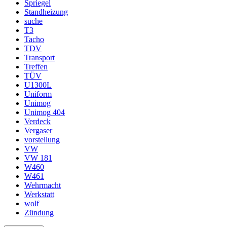
Spriegel
Standheizung
suche
T3
Tacho
TDV
Transport
Treffen
TÜV
U1300L
Uniform
Unimog
Unimog 404
Verdeck
Vergaser
vorstellung
VW
VW 181
W460
W461
Wehrmacht
Werkstatt
wolf
Zündung