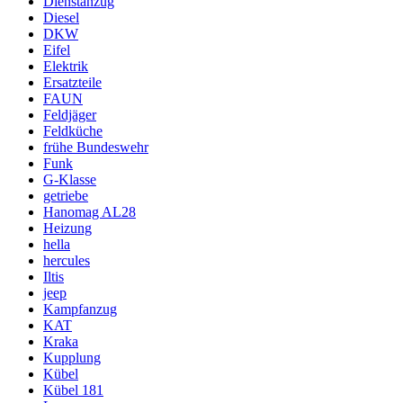
Dienstanzug
Diesel
DKW
Eifel
Elektrik
Ersatzteile
FAUN
Feldjäger
Feldküche
frühe Bundeswehr
Funk
G-Klasse
getriebe
Hanomag AL28
Heizung
hella
hercules
Iltis
jeep
Kampfanzug
KAT
Kraka
Kupplung
Kübel
Kübel 181