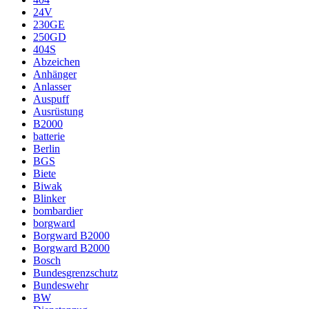
24V
230GE
250GD
404S
Abzeichen
Anhänger
Anlasser
Auspuff
Ausrüstung
B2000
batterie
Berlin
BGS
Biete
Biwak
Blinker
bombardier
borgward
Borgward B2000
Borgward B2000
Bosch
Bundesgrenzschutz
Bundeswehr
BW