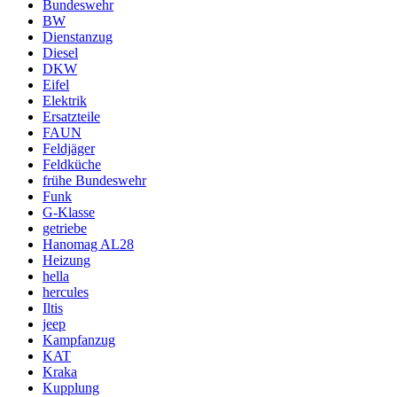
Bundeswehr
BW
Dienstanzug
Diesel
DKW
Eifel
Elektrik
Ersatzteile
FAUN
Feldjäger
Feldküche
frühe Bundeswehr
Funk
G-Klasse
getriebe
Hanomag AL28
Heizung
hella
hercules
Iltis
jeep
Kampfanzug
KAT
Kraka
Kupplung