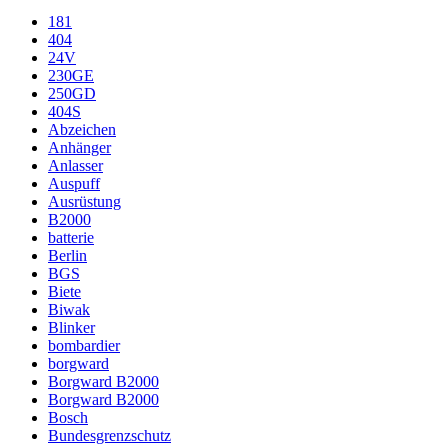
181
404
24V
230GE
250GD
404S
Abzeichen
Anhänger
Anlasser
Auspuff
Ausrüstung
B2000
batterie
Berlin
BGS
Biete
Biwak
Blinker
bombardier
borgward
Borgward B2000
Borgward B2000
Bosch
Bundesgrenzschutz