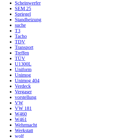
Scheinwerfer
SEM 25
Spriegel
Standheizung
suche
T3
Tacho
TDV
Transport
Treffen
TÜV
U1300L
Uniform
Unimog
Unimog 404
Verdeck
Vergaser
vorstellung
VW
VW 181
W460
W461
Wehrmacht
Werkstatt
wolf