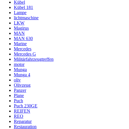
Kübel
Kübel 181
Lampe
lichtmaschine
LKW
Magirus
MAN
MAN 630
Marine
Mercedes
Mercedes G
Militärfahrzeugtreffen
motor
Munga
Munga 4
oliv
Olivzeug
Panzer
Plane
Puch
Puch 230GE
REIFEN
REO
Reparatur
Restauration