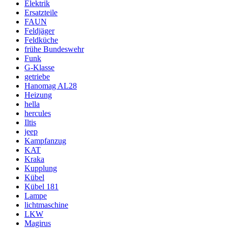
Elektrik
Ersatzteile
FAUN
Feldjäger
Feldküche
frühe Bundeswehr
Funk
G-Klasse
getriebe
Hanomag AL28
Heizung
hella
hercules
Iltis
jeep
Kampfanzug
KAT
Kraka
Kupplung
Kübel
Kübel 181
Lampe
lichtmaschine
LKW
Magirus