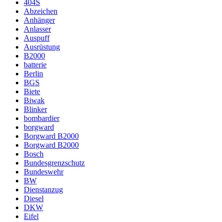
404S
Abzeichen
Anhänger
Anlasser
Auspuff
Ausrüstung
B2000
batterie
Berlin
BGS
Biete
Biwak
Blinker
bombardier
borgward
Borgward B2000
Borgward B2000
Bosch
Bundesgrenzschutz
Bundeswehr
BW
Dienstanzug
Diesel
DKW
Eifel