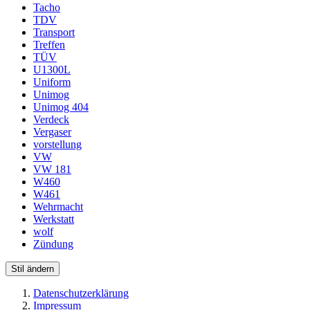
Tacho
TDV
Transport
Treffen
TÜV
U1300L
Uniform
Unimog
Unimog 404
Verdeck
Vergaser
vorstellung
VW
VW 181
W460
W461
Wehrmacht
Werkstatt
wolf
Zündung
Stil ändern
Datenschutzerklärung
Impressum