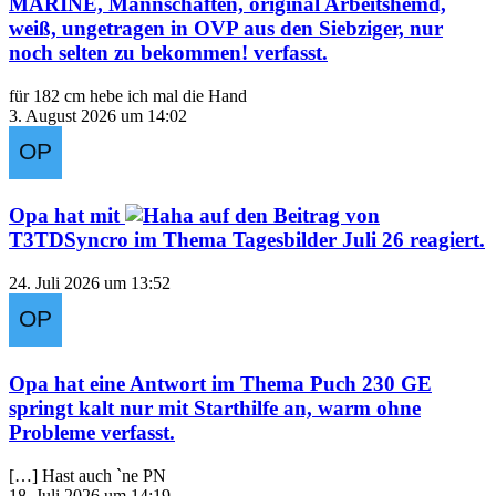
MARINE, Mannschaften, original Arbeitshemd,
weiß, ungetragen in OVP aus den Siebziger, nur
noch selten zu bekommen!
verfasst.
für 182 cm hebe ich mal die Hand
3. August 2026 um 14:02
Opa
hat mit
auf den Beitrag von
T3TDSyncro
im Thema
Tagesbilder Juli 26
reagiert.
24. Juli 2026 um 13:52
Opa
hat eine Antwort im Thema
Puch 230 GE
springt kalt nur mit Starthilfe an, warm ohne
Probleme
verfasst.
[…] Hast auch `ne PN
18. Juli 2026 um 14:19