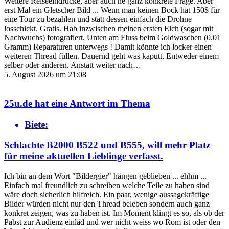
Weitere Reiseeindrücke, aber auch ne ganz konkrete Frage. Aber
erst Mal ein Gletscher Bild ... Wenn man keinen Bock hat 150$ für
eine Tour zu bezahlen und statt dessen einfach die Drohne
losschickt. Gratis. Hab inzwischen meinen ersten Elch (sogar mit
Nachwuchs) fotografiert. Unten am Fluss beim Goldwaschen (0,01
Gramm) Reparaturen unterwegs ! Damit könnte ich locker einen
weiteren Thread füllen. Dauernd geht was kaputt. Entweder einem
selber oder anderen. Anstatt weiter nach…
5. August 2026 um 21:08
25u.de
hat eine Antwort im Thema
Biete:
Schlachte B2000 B522 und B555, will mehr Platz
für meine aktuellen Lieblinge
verfasst.
Ich bin an dem Wort "Bildergier" hängen geblieben ... ehhm ...
Einfach mal freundlich zu schreiben welche Teile zu haben sind
wäre doch sicherlich hilfreich. Ein paar, wenige aussagekräftige
Bilder würden nicht nur den Thread beleben sondern auch ganz
konkret zeigen, was zu haben ist. Im Moment klingt es so, als ob der
Pabst zur Audienz einläd und wer nicht weiss wo Rom ist oder den