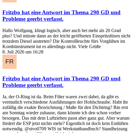
Fritzbo
hat eine Antwort im Thema
290 GD und
Probleme geerbt
verfasst.
Hallo Wolfgang, klingt logisch, aber auch bei mehr als 20 Grad
plus? Und müsste dann an der leicht geöffneten Einspritzdüsen nicht
trotzdem Diesel austreten? Die Kontrollleuchte fürs Vorglühen im
Kombiinstrument tut es allerdings nicht. Viele Grüße
8. Juli 2026 um 16:28
Fritzbo
hat eine Antwort im Thema
290 GD und
Probleme geerbt
verfasst.
Ja, der O-Ring ist da. Beim Filter waren zwei dabei, da gibt es
vermutlich verschiedene Ausführungen der Hohlschraube. Habt ihr
zufällig die exakte Bezeichnung / Maße für den Dichtring? Bin erst
am Sonntag wieder zuhause, dann könnte ich den schon vorher
besorgen. Das mit dem Luftziehen passt aber ganz gut. Aber warum
fördert die ESP jetzt nichts mehr? Eigentlich ist doch kein Entlüften
notwendig. @stvo0709 WIS ist Werkstatthandbuch? Standheizung