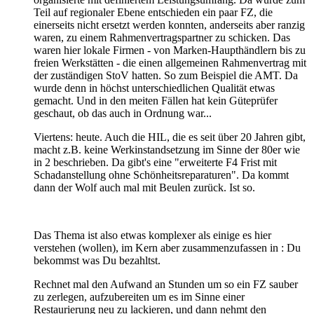
Teil auf regionaler Ebene entschieden ein paar FZ, die
einerseits nicht ersetzt werden konnten, anderseits aber ranzig
waren, zu einem Rahmenvertragspartner zu schicken. Das
waren hier lokale Firmen - von Marken-Haupthändlern bis zu
freien Werkstätten - die einen allgemeinen Rahmenvertrag mit
der zuständigen StoV hatten. So zum Beispiel die AMT. Da
wurde denn in höchst unterschiedlichen Qualität etwas
gemacht. Und in den meiten Fällen hat kein Güteprüfer
geschaut, ob das auch in Ordnung war...
Viertens: heute. Auch die HIL, die es seit über 20 Jahren gibt,
macht z.B. keine Werkinstandsetzung im Sinne der 80er wie
in 2 beschrieben. Da gibt's eine "erweiterte F4 Frist mit
Schadanstellung ohne Schönheitsreparaturen". Da kommt
dann der Wolf auch mal mit Beulen zurück. Ist so.
Das Thema ist also etwas komplexer als einige es hier
verstehen (wollen), im Kern aber zusammenzufassen in : Du
bekommst was Du bezahltst.
Rechnet mal den Aufwand an Stunden um so ein FZ sauber
zu zerlegen, aufzubereiten um es im Sinne einer
Restaurierung neu zu lackieren, und dann nehmt den