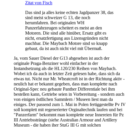
Zitat von Fisch
Das sind ja alles keine echten Jagdpanzer 38, das
sind meist schweizer G 13, die noch
herumfahren. Bei originalen WH
Panzerfahrzeugen scheitert es meist an den
Motoren. Die sind alle hinüber, Ersatz gibt es
nicht, ersatzfertigung aus Lizensgründen nicht
machbar. Die Maybach Motore sind so knapp
gebaut, da ist auch nicht viel mit Übermaß.
Ja, vom Sauer Diesel der G13 abgesehen ist auch der
originale Praga-Benziner wohl einfacher in der
Instandsetzung als die HL120/230 Reihen von Maybach.
Wobei ich da auch in letzter Zeit gelesen habe, dass sich da
etwas tut. Nicht nur Mr. Wheatcroft ist in der Richtung aktiv -
neulich hat er bekannt gegeben, dass man komplette nach
Original-Spec neu gebaute Panther Differentiale bei ihm
bestellen kann, Getriebe seien in Vorbereitung - sondern auch
von einigen östllichen Sammlern / Museen liest man da
einiges. Der passend zum 1. Mai in Polen fertiggestellte Pv IV
soll komplett mit regenerierter Orginaltechnik laufen und bei
"Panzerfarm" bekommt man komplette neue Innereien für Pz
III Antriebsstränge (siehe Australian Armour and Artillery
Museum - die haben iher StuG III G mit solchen