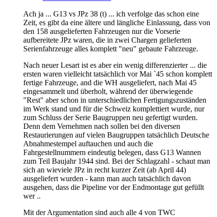
Ach ja ... G13 vs JPz 38 (t) ... ich verfolge das schon eine
Zeit, es gibt da eine ältere und längliche Einlassung, dass von
den 158 ausgelieferten Fahrzeugen nur die Vorserie
aufbereitete JPz waren, die in zwei Chargen gelieferten
Serienfahrzeuge alles komplett "neu" gebaute Fahrzeuge.
Nach neuer Lesart ist es aber ein wenig differenzierter ... die
ersten waren vielleicht tatsächlich vor Mai `45 schon komplett
fertige Fahrzeuge, and die WH ausgeliefert, nach Mai 45
eingesammelt und überholt, während der überwiegende
"Rest" aber schon in unterschiedlichen Fertigungszuständen
im Werk stand und für die Schweiz komplettiert wurde, nur
zum Schluss der Serie Baugruppen neu gefertigt wurden.
Denn dem Vernehmen nach sollen bei den diversen
Restaurierungen auf vielen Baugruppen tatsächlich Deutsche
Abnahmestempel auftauchen und auch die
Fahrgestellnummern eindeutig belegen, dass G13 Wannen
zum Teil Baujahr 1944 sind. Bei der Schlagzahl - schaut man
sich an wieviele JPz in recht kurzer Zeit (ab April 44)
ausgeliefert wurden - kann man auch tatsächlich davon
ausgehen, dass die Pipeline vor der Endmontage gut gefüllt
wer ..
Mit der Argumentation sind auch alle 4 von TWC