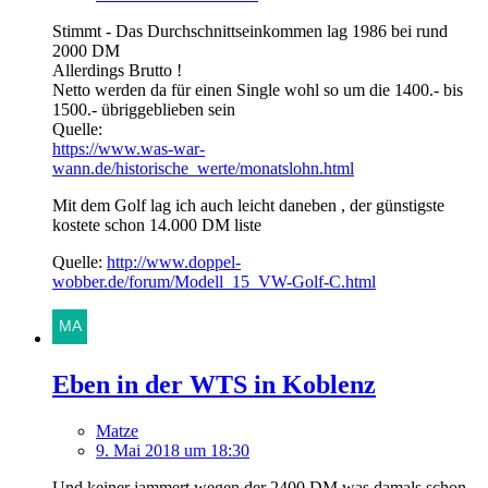
Stimmt - Das Durchschnittseinkommen lag 1986 bei rund
2000 DM
Allerdings Brutto !
Netto werden da für einen Single wohl so um die 1400.- bis
1500.- übriggeblieben sein
Quelle:
https://www.was-war-
wann.de/historische_werte/monatslohn.html
Mit dem Golf lag ich auch leicht daneben , der günstigste
kostete schon 14.000 DM liste
Quelle:
http://www.doppel-
wobber.de/forum/Modell_15_VW-Golf-C.html
Eben in der WTS in Koblenz
Matze
9. Mai 2018 um 18:30
Und keiner jammert wegen der 2400 DM was damals schon