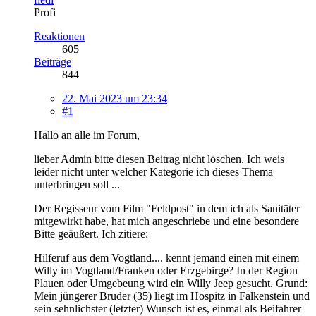
Profi
Reaktionen
605
Beiträge
844
22. Mai 2023 um 23:34
#1
Hallo an alle im Forum,
lieber Admin bitte diesen Beitrag nicht löschen. Ich weis
leider nicht unter welcher Kategorie ich dieses Thema
unterbringen soll ...
Der Regisseur vom Film "Feldpost" in dem ich als Sanitäter
mitgewirkt habe, hat mich angeschriebe und eine besondere
Bitte geäußert. Ich zitiere:
Hilferuf aus dem Vogtland.... kennt jemand einen mit einem
Willy im Vogtland/Franken oder Erzgebirge? In der Region
Plauen oder Umgebeung wird ein Willy Jeep gesucht. Grund:
Mein jüngerer Bruder (35) liegt im Hospitz in Falkenstein und
sein sehnlichster (letzter) Wunsch ist es, einmal als Beifahrer