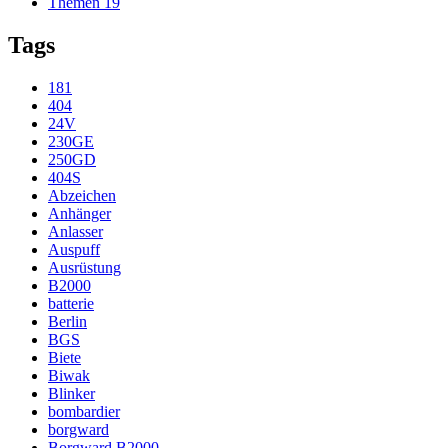
Themen
19
Tags
181
404
24V
230GE
250GD
404S
Abzeichen
Anhänger
Anlasser
Auspuff
Ausrüstung
B2000
batterie
Berlin
BGS
Biete
Biwak
Blinker
bombardier
borgward
Borgward B2000