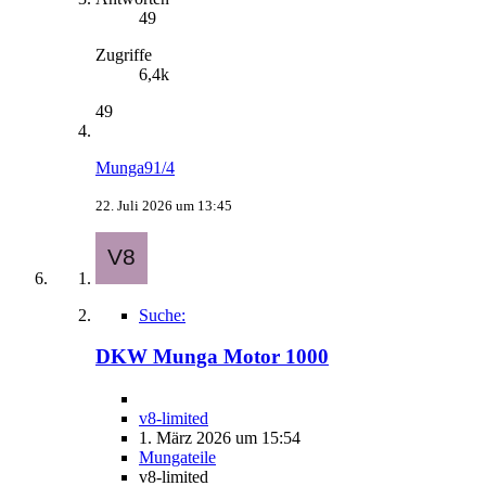
49
Zugriffe
6,4k
49
Munga91/4
22. Juli 2026 um 13:45
Suche:
DKW Munga Motor 1000
v8-limited
1. März 2026 um 15:54
Mungateile
v8-limited