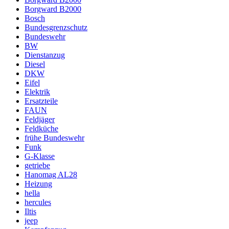
Borgward B2000
Bosch
Bundesgrenzschutz
Bundeswehr
BW
Dienstanzug
Diesel
DKW
Eifel
Elektrik
Ersatzteile
FAUN
Feldjäger
Feldküche
frühe Bundeswehr
Funk
G-Klasse
getriebe
Hanomag AL28
Heizung
hella
hercules
Iltis
jeep