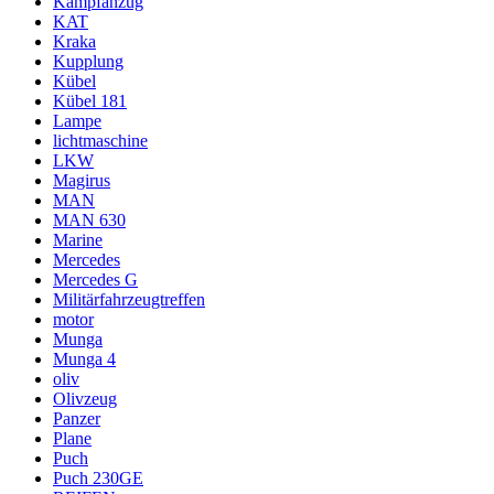
Kampfanzug
KAT
Kraka
Kupplung
Kübel
Kübel 181
Lampe
lichtmaschine
LKW
Magirus
MAN
MAN 630
Marine
Mercedes
Mercedes G
Militärfahrzeugtreffen
motor
Munga
Munga 4
oliv
Olivzeug
Panzer
Plane
Puch
Puch 230GE