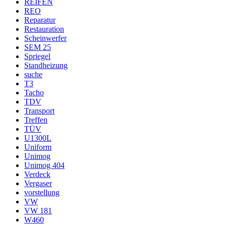
REIFEN
REO
Reparatur
Restauration
Scheinwerfer
SEM 25
Spriegel
Standheizung
suche
T3
Tacho
TDV
Transport
Treffen
TÜV
U1300L
Uniform
Unimog
Unimog 404
Verdeck
Vergaser
vorstellung
VW
VW 181
W460