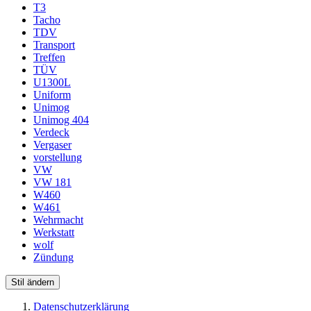
T3
Tacho
TDV
Transport
Treffen
TÜV
U1300L
Uniform
Unimog
Unimog 404
Verdeck
Vergaser
vorstellung
VW
VW 181
W460
W461
Wehrmacht
Werkstatt
wolf
Zündung
Stil ändern
Datenschutzerklärung