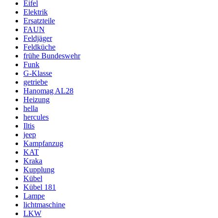
Eifel
Elektrik
Ersatzteile
FAUN
Feldjäger
Feldküche
frühe Bundeswehr
Funk
G-Klasse
getriebe
Hanomag AL28
Heizung
hella
hercules
Iltis
jeep
Kampfanzug
KAT
Kraka
Kupplung
Kübel
Kübel 181
Lampe
lichtmaschine
LKW