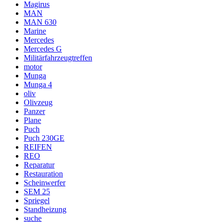
Magirus
MAN
MAN 630
Marine
Mercedes
Mercedes G
Militärfahrzeugtreffen
motor
Munga
Munga 4
oliv
Olivzeug
Panzer
Plane
Puch
Puch 230GE
REIFEN
REO
Reparatur
Restauration
Scheinwerfer
SEM 25
Spriegel
Standheizung
suche