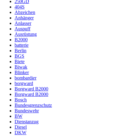
250GD
404S
Abzeichen
Anhänger
Anlasser
Auspuff
Ausrüstung
B2000
batterie
Berlin
BGS
Biete
Biwak
Blinker
bombardier
borgward
Borgward B2000
Borgward B2000
Bosch
Bundesgrenzschutz
Bundeswehr
BW
Dienstanzug
Diesel
DKW