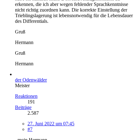
erkennen, die ich aber wegen fehlender Sprachkenntnisse
nicht richtig zuordnen kann. Die korrekte Einstellung der
Trieblingslagerung ist lebensnotwendig für die Lebensdauer
des Differentials.
Gruß
Hermann
Gruß
Hermann
der Odenwälder
Meister
Reaktionen
191
Beiträge
2.587
27. Juni 2022 um 07:45
#7
..moin Hermann,