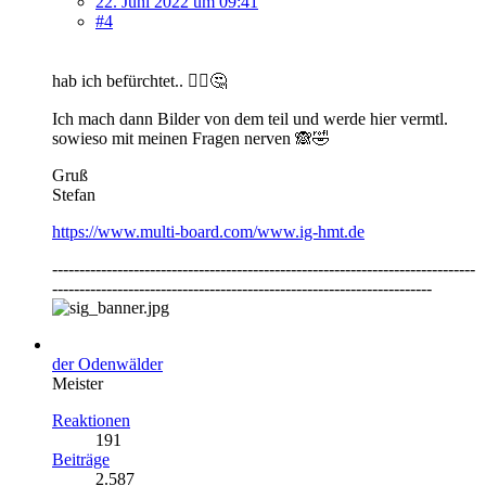
22. Juni 2022 um 09:41
#4
hab ich befürchtet.. 💁‍♂️🤔
Ich mach dann Bilder von dem teil und werde hier vermtl.
sowieso mit meinen Fragen nerven 🙈🤣
Gruß
Stefan
https://www.multi-board.com/www.ig-hmt.de
------------------------------------------------------------------------------
----------------------------------------------------------------------
der Odenwälder
Meister
Reaktionen
191
Beiträge
2.587