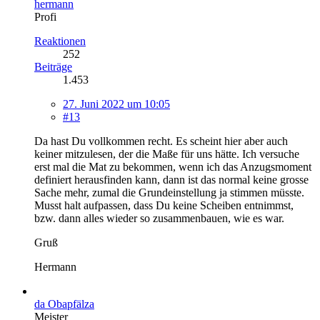
hermann
Profi
Reaktionen
252
Beiträge
1.453
27. Juni 2022 um 10:05
#13
Da hast Du vollkommen recht. Es scheint hier aber auch
keiner mitzulesen, der die Maße für uns hätte. Ich versuche
erst mal die Mat zu bekommen, wenn ich das Anzugsmoment
definiert herausfinden kann, dann ist das normal keine grosse
Sache mehr, zumal die Grundeinstellung ja stimmen müsste.
Musst halt aufpassen, dass Du keine Scheiben entnimmst,
bzw. dann alles wieder so zusammenbauen, wie es war.
Gruß
Hermann
da Obapfälza
Meister