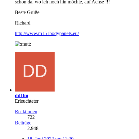
schon da, wo ich noch hin möchte, auf Achse !!!
Beste Grüße
Richard
http://www.m151bodypanels.eu/
dd1lm
Erleuchteter
Reaktionen
722
Beiträge
2.948
18. Juni 2023 um 11:30