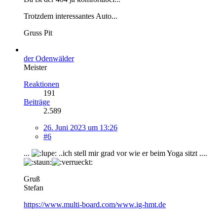
Trotzdem interessantes Auto...
Gruss Pit
der Odenwälder
Meister
Reaktionen
191
Beiträge
2.589
26. Juni 2023 um 13:26
#6
...
..ich stell mir grad vor wie er beim Yoga sitzt ....
Gruß
Stefan
https://www.multi-board.com/www.ig-hmt.de