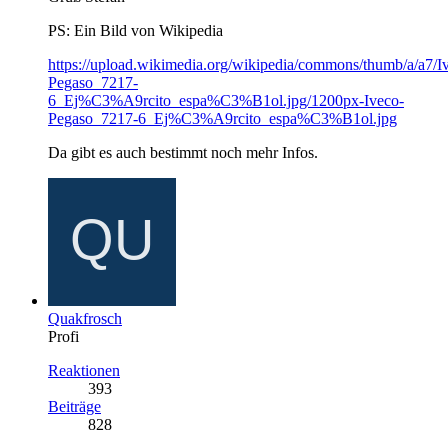
PS: Ein Bild von Wikipedia
https://upload.wikimedia.org/wikipedia/commons/thumb/a/a7/I
Pegaso_7217-
6_Ej%C3%A9rcito_espa%C3%B1ol.jpg/1200px-Iveco-
Pegaso_7217-6_Ej%C3%A9rcito_espa%C3%B1ol.jpg
Da gibt es auch bestimmt noch mehr Infos.
Quakfrosch
Profi
Reaktionen
393
Beiträge
828