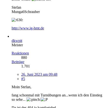
Stefan
Munga6Schrauber
http://www.ig-hmt.de
dkwpit
Meister
Reaktionen
880
Beiträge
1.701
26. Juni 2023 um 09:48
#5
Moin Stefan,
fang schonmal mit Turnübungen an...wenn ich den Einstieg
so sehe...
Da ist der 404 ja komfortabel...