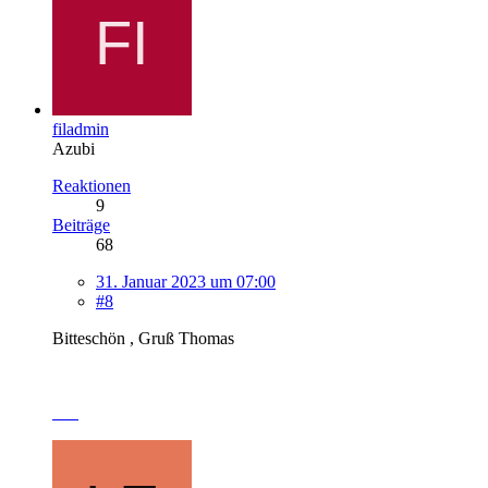
filadmin
Azubi
Reaktionen
9
Beiträge
68
31. Januar 2023 um 07:00
#8
Bitteschön , Gruß Thomas