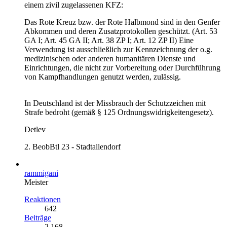
einem zivil zugelassenen KFZ:
Das Rote Kreuz bzw. der Rote Halbmond sind in den Genfer
Abkommen und deren Zusatzprotokollen geschützt. (Art. 53
GA I; Art. 45 GA II; Art. 38 ZP I; Art. 12 ZP II) Eine
Verwendung ist ausschließlich zur Kennzeichnung der o.g.
medizinischen oder anderen humanitären Dienste und
Einrichtungen, die nicht zur Vorbereitung oder Durchführung
von Kampfhandlungen genutzt werden, zulässig.
In Deutschland ist der Missbrauch der Schutzzeichen mit
Strafe bedroht (gemäß § 125 Ordnungswidrigkeitengesetz).
Detlev
2. BeobBtl 23 - Stadtallendorf
rammigani
Meister
Reaktionen
642
Beiträge
2.168