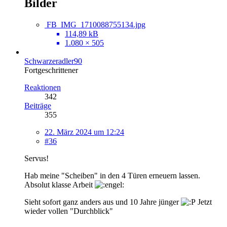
Bilder
FB_IMG_1710088755134.jpg
114,89 kB
1.080 × 505
Schwarzeradler90
Fortgeschrittener
Reaktionen
342
Beiträge
355
22. März 2024 um 12:24
#36
Servus!
Hab meine "Scheiben" in den 4 Türen erneuern lassen.
Absolut klasse Arbeit
Sieht sofort ganz anders aus und 10 Jahre jünger
Jetzt
wieder vollen "Durchblick"