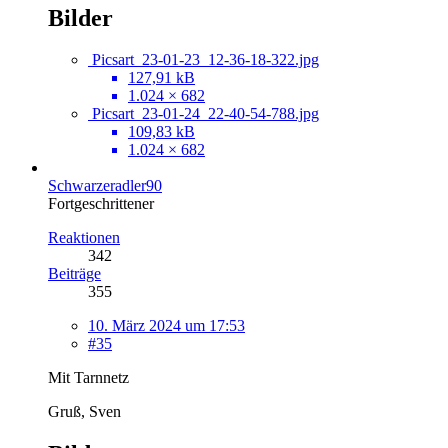
Bilder
Picsart_23-01-23_12-36-18-322.jpg
127,91 kB
1.024 × 682
Picsart_23-01-24_22-40-54-788.jpg
109,83 kB
1.024 × 682
Schwarzeradler90
Fortgeschrittener
Reaktionen
342
Beiträge
355
10. März 2024 um 17:53
#35
Mit Tarnnetz
Gruß, Sven